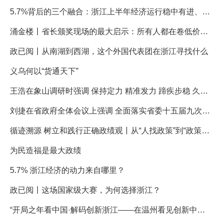
5.7%背后的三个融合：浙江上半年经济运行稳中有进、向新向好
涌金楼丨省长颁奖现场的最大启示：所有人都在卷低价，其实跟“它”死磕才最划算
政已阅丨从南湖到西湖，这个外国代表团在浙江寻找什么
义乌何以“货通天下”
王浩在象山调研时强调 保持定力 精准发力 蹄疾步稳 久久为功 高质量完成全年经济社会发展目标任务 王成参加调研
刘捷在省政府全体会议上强调 全面落实省委十五届九次全会决策部署 奋力交出“十五五”开局之年精彩答卷
循迹溯源 树立和践行正确政绩观丨从“人找政策”到“政策找企” 各地以学促干优服务
为民造福是最大政绩
5.7% 浙江经济的动力来自哪里？
政已阅丨这场国家级大赛，为何选择浙江？
“开局之年看中国·解码创新浙江——在温州看见创新中国”网络主题宣传活动启动