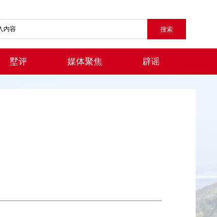
墅评
媒体聚焦
辟谣