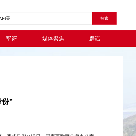
墅评
媒体聚焦
辟谣
份”