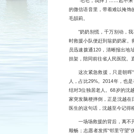
“毛毛，我摔了……起不
的微信语音里，带着难以掩饰
毛韻莉。
“奶奶别慌，千万别动，
时救援小队便赶到翁奶奶家。
员迅速拨通120，清晰报出
担架，陪同前往省人民医院。
这次紧急救援，只是朝晖“
人，占比29%。2014年，
结对3位独居老人。68岁的沈
家突发脑梗摔倒，正是沈越在日
医生的这句话，沈越至今记得
一场场救援的背后，离不开
顺畅；志愿者发挥“邻里守望”