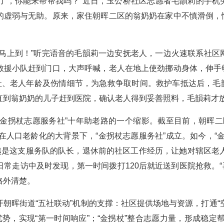
来了，你能来帮帮我吗？”近日，玉公桥社区志愿者毛韻莉的手机
的虚弱与无助。原来，家住朝晖二区的翁奶奶在家中不慎滑倒，
我马上到！”听完语音的毛韻莉一边安抚老人，一边火速联系社区
救援小队赶到门口，大声呼喊，老人在地上使劲挪动身体，伸手
地址、老人年龄及伤情细节，为急救争取时间。救护车抵达后，
直到翁奶奶的儿子赶到医院，确认老人得到妥善照料，毛韻莉才
金拐杖志愿服务社”十年助老路的一个缩影。截至目前，朝晖二区常
也是在人口老龄化的大背景下，“金拐杖志愿服务社”成立。如今，“
越是这支服务队的队长，退休前的社区工作经历，让她对辖区老人
常走访中及时发现，第一时间拨打120后就近送到医院抢救。“
格外清楚。
朝晖街道“五社联动”机制的支撑：社区提供场地与资源，打通“
优势，实现“第一时间响应”；“金拐杖”整合志愿力量，形成稳