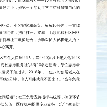
突然响起，置顶联系人——96岁独居老人翁奶奶
情急之下，她第一个想到了常年结对帮扶自己的
网格员、小区管家和保安。短短10分钟，一支临
够到门锁，把门打开。接着，毛韻莉和社区网格
毛韻莉与社工默契配合，协助医护人员将老人抬上
放心离开。
住人口5626人，其中60岁以上老人达1628
金拐杖志愿服务社”共有10名志愿者，每位志愿者
情况了如指掌。2018年，一位八旬独居老人在
再晚5分钟，老人可能就救不回来了。”当年急救
空间通道”；社工负责应急指挥与统筹，确保环节
定帮扶队伍；医疗机构提供专业支持，筑牢“生命防