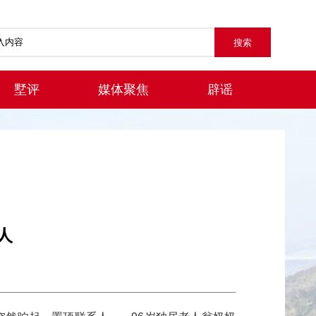
墅评
媒体聚焦
辟谣
人