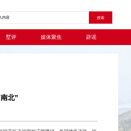
墅评
媒体聚焦
辟谣
南北”