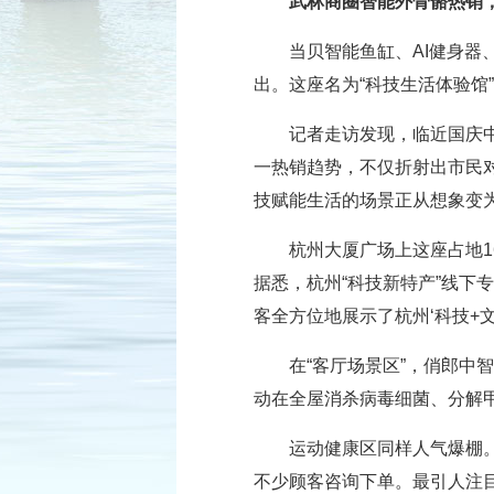
武林商圈智能外骨骼热销
当贝智能鱼缸、AI健身器
出。这座名为“科技生活体验馆
记者走访发现，临近国庆中
一热销趋势，不仅折射出市民
技赋能生活的场景正从想象变
杭州大厦广场上这座占地1
据悉，杭州“科技新特产”线下
客全方位地展示了杭州‘科技+
在“客厅场景区”，俏郎中
动在全屋消杀病毒细菌、分解
运动健康区同样人气爆棚。
不少顾客咨询下单。最引人注