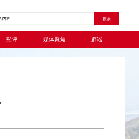
墅评
媒体聚焦
辟谣
势