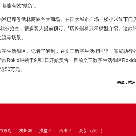
都能有效“减负”。
热潮已席卷武林商圈各大商场。在国大城市广场一楼小米线下门店
架就被抢空，很多客人提前预订。”店长指着展示模型介绍。这款
交流等场景。
数字生活街区。记者了解到，在文三数字生活街区里，智能助行
款Rokid眼镜于9月1日开始预售，目前文三数字生活街区Rok
近50万元。
来源：杭州
市政府
杭州网
拱墅区
西湖区
高新（滨江）