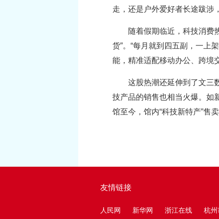
走，还是户外爱好者长途跋涉，
随着假期临近，科技消费
货”。“每月就到四五副，一上
能，精准适配移动办公、跨境
这股热潮还延伸到了文三
技产品的销售也相当火爆。如新
馆至今，馆内“科技新特产”售卖
友情链接
人民网
新华网
浙江在线
杭州