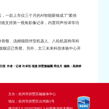
，一款上市仅三个月的AI智能眼镜成了“紧俏
眼镜支持第一视角影像记录，内置同声传译等功
外骨骼、汤姆猫陪伴型机器人、八轮机器狗等科
id旗舰店已售罄。另外，文三未来科技体验中心开
日报 作者：记者 许卓恒 项捷 拱墅微融圈 周佳月 编辑：高婷婷
主办：杭州市拱墅区融媒体中心
地址：杭州市拱墅区台州路1号
建议IE7.0 1024*768以上分辩率浏览本网站