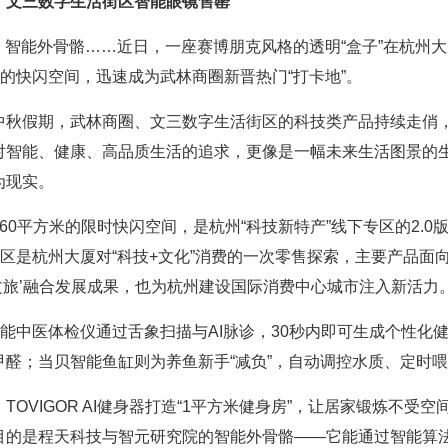
，文三数字生活街区智能眼镜售罄
、智能外骨骼……近日，一座赛博朋克风格的透明“盒子”在杭州大
”的快闪空间，迅速成为武林商圈新晋热门“打卡地”。
秋假期，武林商圈、文三数字生活街区的科技类产品持续走俏，R
对智能、健康、高品质生活的追求，更像是一幅未来生活图景的生
为现实。
60平方米的限时快闪空间，是杭州“科技新特产”线下专区的2.0
专区是杭州大厦对“科技+文化”消费的一次零售探索，主要产品
文旅’融合发展成果，也为杭州建设国际消费中心城市注入新活力
智能中医体检仪通过舌象扫描与AI脉诊，30秒内即可生成个性
甲醛；当贝智能鱼缸则为养鱼新手“减负”，自动调控水质、定时
TOVIGOR AI健身器打造“1平方米健身房”，让居家锻炼不
目的是程天科技与智元研究院的智能外骨骼——它能通过智能算