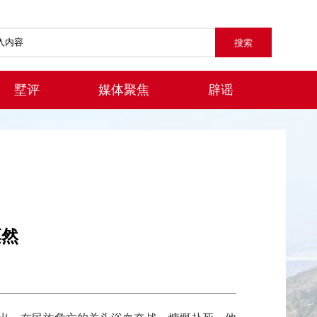
墅评
媒体聚焦
辟谣
凛然