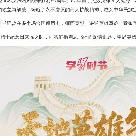
暨世界反法西斯战争胜利80周年。80年前，无数英雄儿女挺身
的独立与解放，铸就了永不磨灭的伟大抗战精神，成为中华民族
总书记曾在多个场合回顾历史，缅怀英烈，讲述英雄事迹，致敬
二个烈士纪念日来临之际，让我们循着总书记的深情讲述，重温英