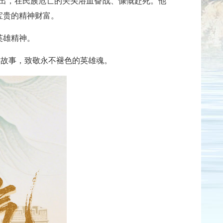
而出，在民族危亡的关头浴血奋战、慷慨赴死。他
宝贵的精神财富。
英雄精神。
烈故事，致敬永不褪色的英雄魂。