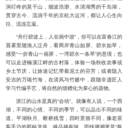
涧叮咚的莫干山，烟波浩渺、水清湖秀的千岛湖，
贯穿古今、流淌千年的京杭大运河，都让人心生向
往、流连忘返。
“舟行碧波上，人在画中游”，你可以在富春江的
晨雾里随渔人泛舟，看两岸青山如屏、碧水如琴，
感受“一折青山一扇屏，一湾碧水一条琴”的意境；也
可以走进楠溪江畔的古村落，体验一场秋收农事或
乡土节庆，让旅途记忆带着泥土的芬芳；或者隐入
安吉的万顷竹海，在清风与竹籁中，跟随非遗匠人
学习竹编手艺，将自然的馈赠化为掌心的器物。
浙江的山水是真的“会动”。就像有人说，一个西
湖，不同的心情、不同的季节，可以品出不同的味
道。平湖秋月、断桥残雪，四时景致不同，像老茶
客手边的那杯龙井，越品越有味。而钱塘潮更是“氛