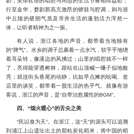
剧，吴侬软语的唱腔与闲适的生活节奏相得益彰；
行至金华，婺剧那高亢激昂的锣鼓与腔调，则与浙
中丘陵的硬朗气质及市井生活的蓬勃活力浑然一
体，让听者精神为之一振。
有人说，浙江各地的声音，都带着当地独有
的“脾气”。水乡的调子总裹着一点水汽，软乎乎地绕
着耳朵转，像溪边的风拂过；山里的唱腔就不一样
了，亮得能穿透树林，跟站在山顶喊一嗓子似地敞
亮；就连街头巷尾的动静，比如早点摊的吆喝、老
店里的谈笑，都带着一股生活的热乎气。就像有游
客说，浙江的声音，是“自带治愈属性的BGM”。
四、“烟火暖心”的舌尖之美
“民以食为天”。在浙江，这“天”的源头可以追溯
到浦江上山遗址出土的那粒炭化稻米，将中国的稻