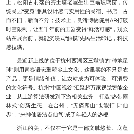
上，松阳古村落的夯土墙老屋生出巨幅玻璃窗，传
统民居“变身”兼具设计感与实用性的民宿、书店，古
而不旧，新而不浮；技术上，良渚博物院用AR打破
时空限制，让五千年前的玉器变得“鲜活可感”，观众
站在展台前，就能沉浸式“触摸”先民生活印记，科技
感拉满。
最近新上线的位于杭州西湖区三墩镇的“种地星
球”则用青春语态重塑乡土文化，这里卖的不只是农
产品，更是情绪价值，让农耕成为可体验、可消费
的文化符号。杭州“中国视谷”汇聚超万家视觉智能企
业，从上游算法研发到下游相关业务，打造“热带雨
林式”创新生态。在台州，“无痛爬山”也能打卡“仙
界”，“来神仙居沾点仙气”成了年轻人的热梗。
浙江的美，不仅在于它是一部文脉悠长、底蕴