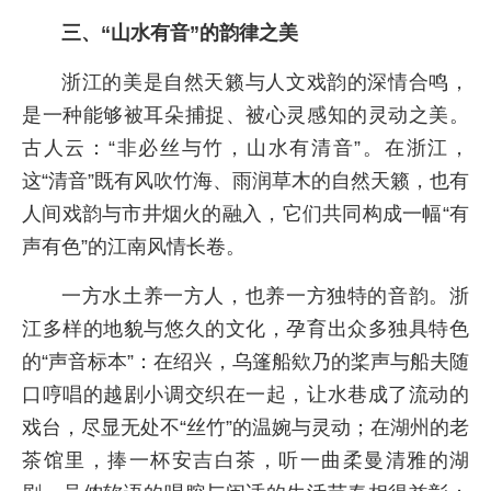
三、“山水有音”的韵律之美
浙江的美是自然天籁与人文戏韵的深情合鸣，
是一种能够被耳朵捕捉、被心灵感知的灵动之美。
古人云：“非必丝与竹，山水有清音”。在浙江，
这“清音”既有风吹竹海、雨润草木的自然天籁，也有
人间戏韵与市井烟火的融入，它们共同构成一幅“有
声有色”的江南风情长卷。
一方水土养一方人，也养一方独特的音韵。浙
江多样的地貌与悠久的文化，孕育出众多独具特色
的“声音标本”：在绍兴，乌篷船欸乃的桨声与船夫随
口哼唱的越剧小调交织在一起，让水巷成了流动的
戏台，尽显无处不“丝竹”的温婉与灵动；在湖州的老
茶馆里，捧一杯安吉白茶，听一曲柔曼清雅的湖