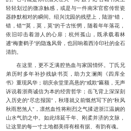
轻轻划过的微凉触感，或是与一件南宋官窑传世瓷
器静默相对的瞬间。绍兴沈园的残壁上，陆游“错，
错，错”“莫，莫，莫”的千古怅惘，随着年年落花，
依旧叩击着游人的心扉；杭州孤山，既承载着林
逋“梅妻鹤子”的隐逸风骨，也回响着西泠印社的金石
清韵。
在这里，更不乏满腔热血与家国情怀。丁氏兄
弟历时多年补抄残缺书页，助力文澜阁《四库全
书》重现风华；胡庆余堂里高悬的“戒欺”匾额，无声
诉说着浙商诚信为本的经营哲学；岳飞背上深深刻
入历史的“尽忠报国”，秋瑾就义前慨然写下的“秋风
秋雨愁煞人”，凛然血性将刚烈之气揉进浙江温婉的
山水气韵之中。如此绵延千年、刚柔并济的文脉，
让这里的每一寸土地都美得有根有据、有韵有魂。