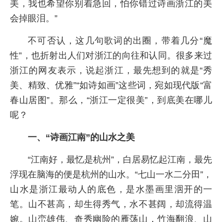
美，我也希望你别着急回，怕你错过诗画浙江的美
会掉眼泪。”
不可否认，这几句歌词的出圈，带着几分“魔
性”，也折射出人们对浙江的向往和认同。很多来过
浙江的网友表示，说起浙江，最先想到的就是“秀
美、精致、优雅”“如诗如画”这些词，宛如现代版“富
春山居图”。那么，“浙江一定很美”，到底美在哪儿
呢？
一、“诗画江南”的山水之美
“江南好，最忆是杭州”，白居易忆起江南，最先
浮现在脑海的便是杭州的山水。“七山一水二分田”，
山水是浙江最动人的底色，是水墨画里洇开的一
笔。山不甚高，却生得秀气，水不甚阔，却流得温
婉。山峦雄伟、奇秀幽险的雁荡山，竹海翻浪、山