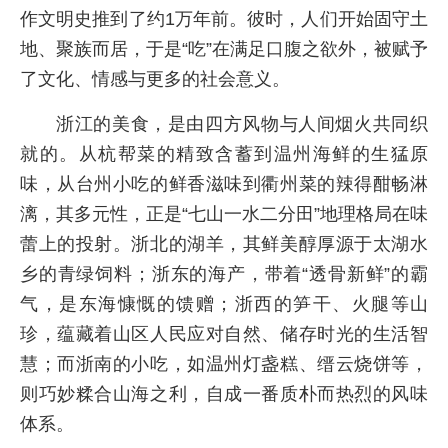
作文明史推到了约1万年前。彼时，人们开始固守土
地、聚族而居，于是“吃”在满足口腹之欲外，被赋予
了文化、情感与更多的社会意义。
浙江的美食，是由四方风物与人间烟火共同织
就的。从杭帮菜的精致含蓄到温州海鲜的生猛原
味，从台州小吃的鲜香滋味到衢州菜的辣得酣畅淋
漓，其多元性，正是“七山一水二分田”地理格局在味
蕾上的投射。浙北的湖羊，其鲜美醇厚源于太湖水
乡的青绿饲料；浙东的海产，带着“透骨新鲜”的霸
气，是东海慷慨的馈赠；浙西的笋干、火腿等山
珍，蕴藏着山区人民应对自然、储存时光的生活智
慧；而浙南的小吃，如温州灯盏糕、缙云烧饼等，
则巧妙糅合山海之利，自成一番质朴而热烈的风味
体系。