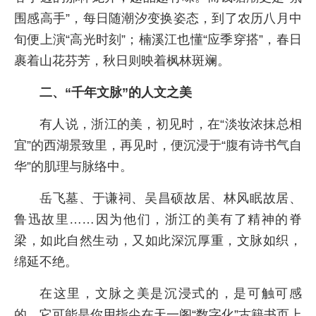
围感高手”，每日随潮汐变换姿态，到了农历八月中
旬便上演“高光时刻”；楠溪江也懂“应季穿搭”，春日
裹着山花芬芳，秋日则映着枫林斑斓。
二、“千年文脉”的人文之美
有人说，浙江的美，初见时，在“淡妆浓抹总相
宜”的西湖景致里，再见时，便沉浸于“腹有诗书气自
华”的肌理与脉络中。
岳飞墓、于谦祠、吴昌硕故居、林风眠故居、
鲁迅故里……因为他们，浙江的美有了精神的脊
梁，如此自然生动，又如此深沉厚重，文脉如织，
绵延不绝。
在这里，文脉之美是沉浸式的，是可触可感
的。它可能是你用指尖在天一阁“数字化”古籍书页上