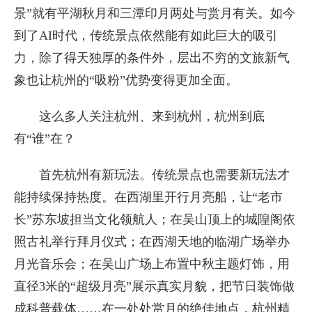
景”就有平湖秋月和三潭印月两处与赏月有关。如今
到了AI时代，传统景点依然能有如此巨大的吸引
力，除了得天独厚的条件外，层出不穷的文旅新气
象也让杭州的“吸粉”优势变得更加全面。
这么多人关注杭州、来到杭州，杭州到底
有“谁”在？
首先杭州有新玩法。传统景点也需要新玩法才
能持续保持热度。在西湖里开行月亮船，让“老市
长”苏东坡担当文化领航人；在吴山顶上的城隍阁依
照古礼举行拜月仪式；在西湖天地的临湖广场举办
月光音乐会；在吴山广场上布置中秋主题灯饰，用
直径3米的“超级月亮”展示真实月貌，把节日装饰做
成科普载体……在一处处赏月的绝佳地点，杭州精