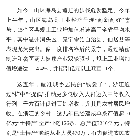
如今，山区海岛县追赶的步伐愈发坚定。今年
上半年，山区海岛县工业经济呈现“向新向好”态
势，15个区县规上工业增加值增速高于全省平均水
平，其中温州洞头区、景宁畲族自治县、仙居县等
表现尤为突出。像一度排名靠后的景宁，通过精密
制造和畲医药大健康产业双轮驱动，规上工业增加
值增速达 14.4%，并招引亿元以上项目11个。
这五年，瞄准城乡居民的“钱袋子”，浙江通
过“扩中”“提低”推动更多低收入人群迈入中等收入
行列。千方百计促进百姓增收，尤其是农村居民增
收。在浙江的乡村，这几年已经建成单条产值超10
亿元“土特产”全产业链126条、总产值3216亿元，特
别是“土特产”吸纳从业人员470万，有力促进农民农