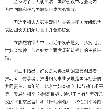
金秋时节，天朗气清。国家会议中心会场内，
各国国旗和联合国旗帜组成恢弘旗阵。
习近平和夫人彭丽媛同与会各国和国际组织代
表团团长夫妇亲切握手并合影留念。
在热烈的掌声中，习近平发表题为《弘扬北京
世妇会精神 加速妇女全面发展新进程》的主旨讲
话。
习近平指出，妇女是人类文明的重要创造者、
推动者、传承者，推进妇女事业发展是国际社会的
共同责任。30年前，北京世妇会确立“以行动谋求平
等、发展与和平”的崇高目标，通过了具有里程碑意
义的《北京宣言》和《行动纲领》，将性别平等刻