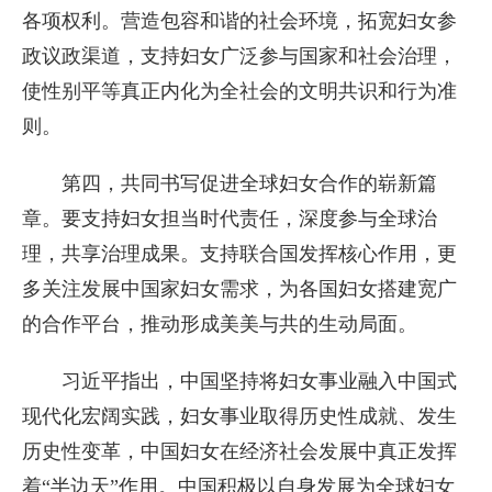
各项权利。营造包容和谐的社会环境，拓宽妇女参
政议政渠道，支持妇女广泛参与国家和社会治理，
使性别平等真正内化为全社会的文明共识和行为准
则。
第四，共同书写促进全球妇女合作的崭新篇
章。要支持妇女担当时代责任，深度参与全球治
理，共享治理成果。支持联合国发挥核心作用，更
多关注发展中国家妇女需求，为各国妇女搭建宽广
的合作平台，推动形成美美与共的生动局面。
习近平指出，中国坚持将妇女事业融入中国式
现代化宏阔实践，妇女事业取得历史性成就、发生
历史性变革，中国妇女在经济社会发展中真正发挥
着“半边天”作用。中国积极以自身发展为全球妇女