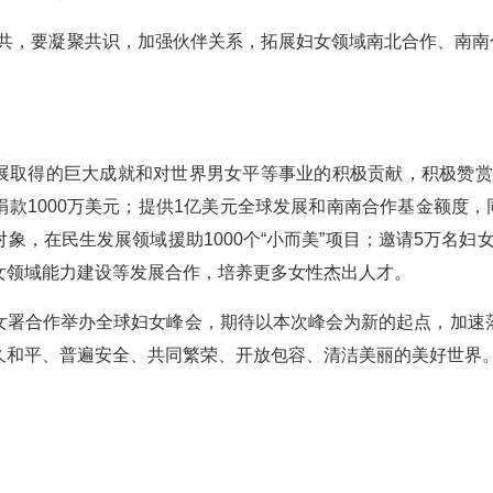
戚与共，要凝聚共识，加强伙伴关系，拓展妇女领域南北合作、南
展取得的巨大成就和对世界男女平等事业的积极贡献，积极赞赏
捐款1000万美元；提供1亿美元全球发展和南南合作基金额度
象，在民生发展领域援助1000个“小而美”项目；邀请5万名妇
女领域能力建设等发展合作，培养更多女性杰出人才。
女署合作举办全球妇女峰会，期待以本次峰会为新的起点，加速落
久和平、普遍安全、共同繁荣、开放包容、清洁美丽的美好世界