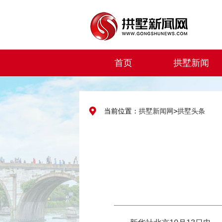
首页
拱墅新闻
当前位置：
拱墅新闻网
>
拱墅头条