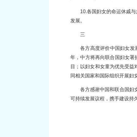
10.各国妇女的命运休
发展。
三
各方高度评价中国妇女发
年，中方将再向联合国妇女署
目；以妇女和女童为优先受益对
同相关国家和国际组织开展妇
各方感谢中国和联合国妇
可持续发展议程，携手建设持