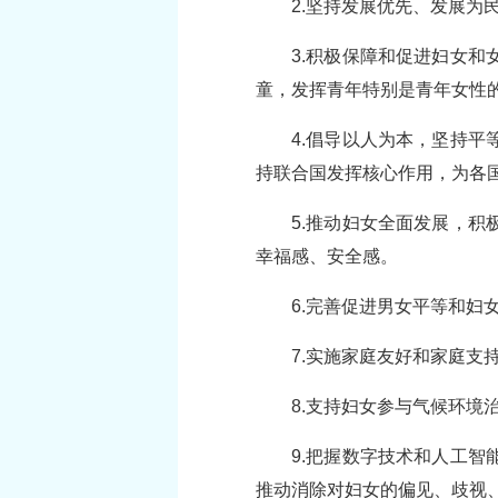
2.坚持发展优先、发展
3.积极保障和促进妇女
童，发挥青年特别是青年女性
4.倡导以人为本，坚持
持联合国发挥核心作用，为各
5.推动妇女全面发展，
幸福感、安全感。
6.完善促进男女平等和妇
7.实施家庭友好和家庭
8.支持妇女参与气候环
9.把握数字技术和人工
推动消除对妇女的偏见、歧视