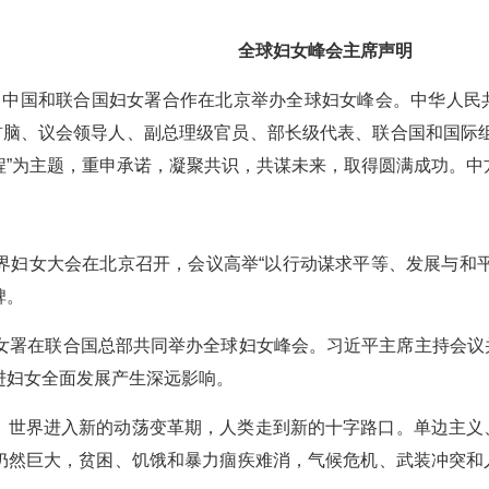
全球妇女峰会主席声明
14日，中国和联合国妇女署合作在北京举办全球妇女峰会。中华
府首脑、议会领导人、副总理级官员、部长级代表、联合国和国际
程”为主题，重申承诺，凝聚共识，共谋未来，取得圆满成功。中
世界妇女大会在北京召开，会议高举“以行动谋求平等、发展与和
碑。
妇女署在联合国总部共同举办全球妇女峰会。习近平主席主持会
进妇女全面发展产生深远影响。
，世界进入新的动荡变革期，人类走到新的十字路口。单边主义
仍然巨大，贫困、饥饿和暴力痼疾难消，气候危机、武装冲突和