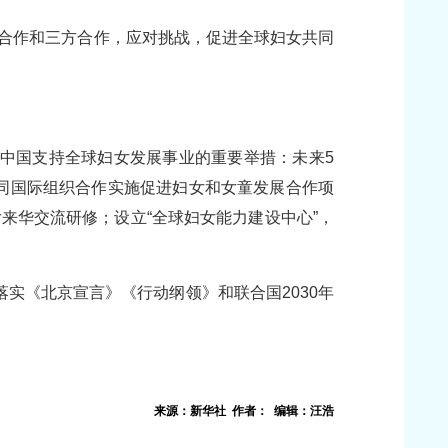
南合作和三方合作，应对挑战，促进全球妇女共同
中国支持全球妇女发展事业的重要举措：未来5
，同国际组织合作实施促进妇女和女童发展合作项
女来华交流研修；设立“全球妇女能力建设中心”，
实《北京宣言》《行动纲领》和联合国2030年
。
来源：新华社 作者： 编辑：汪浩