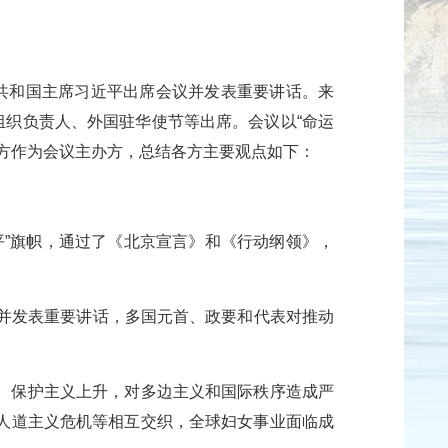
人民共和国主席习近平出席会议并发表重要讲话。来
组织负责人、外国驻华使节等出席。会议以“命运
方作为会议主办方，总结各方主要观点如下：
平”旗帜，通过了《北京宣言》和《行动纲领》，
议并发表重要讲话，多国元首、政要和代表对推动
、保护主义上升，对多边主义和国际秩序造成严
人道主义危机等相互交织，全球妇女事业面临成