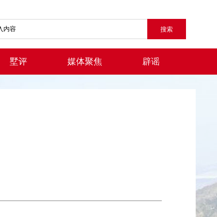
墅评
媒体聚焦
辟谣
）