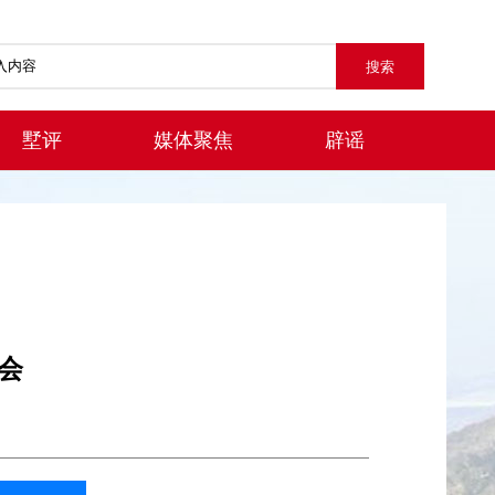
墅评
媒体聚焦
辟谣
会