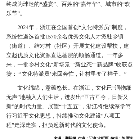
终成为球迷的“盛宴”、百姓的“嘉年华”、城市的“欢
乐节”。
2024年，浙江在全国首创“文化特派员”制度，
系统性遴选首批1570余名优秀文化人才派驻乡镇
（街道）、结对村（社区）开展文化建设帮扶，建
立起优质文化资源直达基层的顺畅通道。一年多
来，一批乡村文化“新场景”“新业态”“新品牌”收获点
赞：“‘文化特派员’来回奔忙，让村里变了样子。”
文化绵绵，意蕴悠长。在浙江，文化已“润物细
无声”地融入人们生活，迸发出“亘古亘今，日新又
新”的时代力量。展望“十五五”，浙江将继续深学笃
行习近平文化思想，持续推动文化建设“八项工
程”走深走实，担负起新时代的文化使命。
来源：潮新闻 作者：记者 沈听雨 编辑：陈周滢