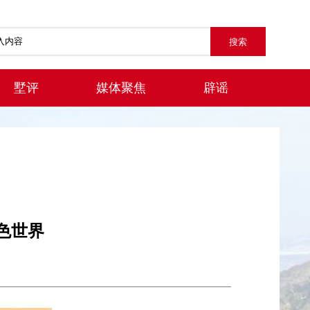
墅评
媒体聚焦
辟谣
色世界