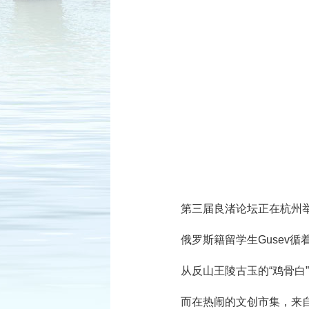
第三届良渚论坛正在杭州
俄罗斯籍留学生Gusev循
从反山王陵古玉的“鸡骨白
而在热闹的文创市集，来