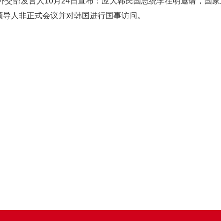
 外交部发言人10月24日宣布：应大韩民国总统李在明邀请，国家
领导人非正式会议并对韩国进行国事访问。