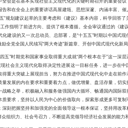
中全会是在基本实现社会主义现代化的关键时期召开的重要会议
报告和在全会上的重要讲话高屋建瓴、思想深邃、内涵丰富、催
五五”规划建议起草的主要考虑和《建议》基本内容，科学回答
时期工作指明了前进方向、提供了根本遵循。全会审议通过的《建
代化建设的又一次总动员、总部署，是“十五五”时期以中国式
激励全党全国人民续写“两大奇迹”新篇章、开创中国式现代化新
四五”时期党和国家事业取得重大成就“两个根本在于”这一深层
本实现社会主义现代化取得决定性进展这一目标任务，进一步在
取得重大突破上展现担当，努力在推进中国式现代化中走在前作
质量发展的内在要求和重要着力点，做优增量、盘活存量，切实
一战略之举，积极融入和服务做强国内大循环、畅通国内国际双
本质要求，坚持以人民为中心的价值取向，探索形成更多可复制
；深刻把握坚持和加强党的全面领导这一根本保证，坚持用改革
群众组织力、社会号召力，不断提高党领导经济社会发展的能力