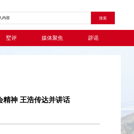
墅评
媒体聚焦
辟谣
精神 王浩传达并讲话