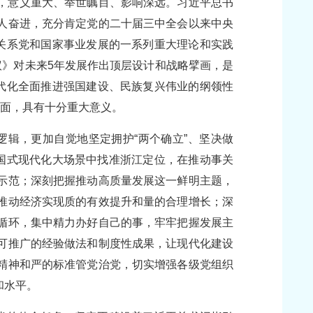
，意义重大、举世瞩目、影响深远。习近平总书
人奋进，充分肯定党的二十届三中全会以来中央
了关系党和国家事业发展的一系列重大理论和实践
议》对未来5年发展作出顶层设计和战略擘画，是
现代化全面推进强国建设、民族复兴伟业的纲领性
局面，具有十分重大意义。
逻辑，更加自觉地坚定拥护“两个确立”、坚决做
中国式现代化大场景中找准浙江定位，在推动事关
示范；深刻把握推动高质量发展这一鲜明主题，
推动经济实现质的有效提升和量的合理增长；深
循环，集中精力办好自己的事，牢牢把握发展主
可推广的经验做法和制度性成果，让现代化建设
精神和严的标准管党治党，切实增强各级党组织
和水平。