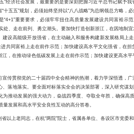
五五”经济社会发展，最重要的是要深刻把握习近平总书记赋予
“十五五”规划，必须始终坚持以“八八战略”为总纲领总方略，
是“4+1”重要要求，必须牢牢扭住高质量发展建设共同富裕示
在实处、走在前列、勇立潮头。要加快打造创新浙江，在因地制
、建设高能级开放强省，在主动融入和服务构建新发展格局上走
实推进共同富裕上走在前作示范；加快建设高水平文化强省，在
浙江，在推动绿色低碳发展上走在前作示范；加快建设更高水平
习宣传贯彻党的二十届四中全会精神的热潮，着力学深悟透，广
心、落地落实。要全面对标落实全会的决策部署，深入研究谋划
化为推动发展的强大动力，奋战四季度、夺取全年胜，确保高质
高质量发展和高水平安全良性互动的高分答卷。
副省以上老同志，在杭“两院”院士，省属各单位、各设区市党委