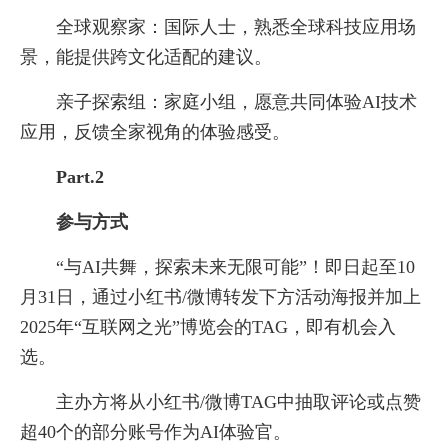
全球观察家：国际人士，熟悉全球科技应用场
景，能提供跨文化适配的建议。
亲子探索组：家庭小组，愿意共同体验AI技术
应用，反馈全家视角的体验感受。
Part.2
参与方式
“与AI共舞，探索未来无限可能”！即日起至10
月31日，通过小红书/微博转发下方活动海报并加上
2025年“互联网之光”博览会的TAG，即有机会入
选。
主办方将从小红书/微博TAG中抽取评论或点赞
超40个的部分账号作为AI体验官。