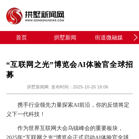
首页
拱墅新闻
街道微融媒
“互联网之光”博览会AI体验官全球招
募
拱墅新闻网
发布时间：2025-10-26 18:06
携手行业领先力量探索AI前沿，你的反馈将定
义下一代科技！
作为世界互联网大会乌镇峰会的重要板块，
2025年“互联网之光”博览会正式启动AI体验官全球