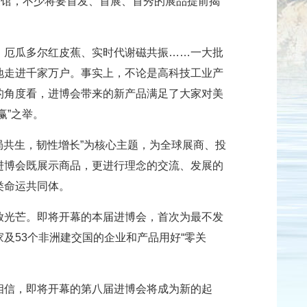
展馆，不少将要首发、首展、首秀的展品提前揭
、厄瓜多尔红皮蕉、实时代谢磁共振……一大批
地走进千家万户。事实上，不论是高科技工业产
的角度看，进博会带来的新产品满足了大家对美
赢”之举。
局共生，韧性增长”为核心主题，为全球展商、投
进博会既展示商品，更进行理念的交流、发展的
类命运共同体。
放光芒。即将开幕的本届进博会，首次为最不发
及53个非洲建交国的企业和产品用好“零关
相信，即将开幕的第八届进博会将成为新的起