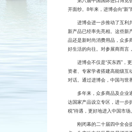
第八届中国国际进口博览
开面纱。8年来，进博会向“新
进博会进一步推动了互利
新产品已经率先亮相。这些新
品还是新时尚消费用品，众多
好生活的向往。对参展商而言，
进博会不仅是“买东西”，
资者、专家学者搭建高能级互
对话。通过进博会，中国与世
多年来，众多商品及企业
达国家产品设立专区，进一步
税”待遇，更好地进入中国市
刚闭幕的二十届四中全会