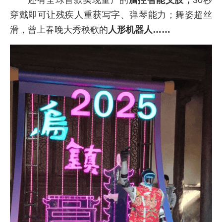
还有全球首款实现量产的
脑控智能义肢，
30秒
穿戴即可让残疾人重获写字、弹琴能力；舞姿超丝
滑，曾上春晚大秀秧歌的
人形机器人……