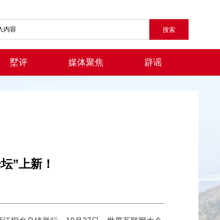
墅评
媒体聚焦
辟谣
坛”上新！