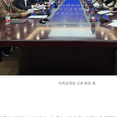
吹风会现场 记者 陈雷 摄