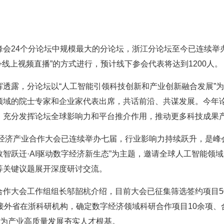
会24个分论坛中规模最大的分论坛，浙江分论坛至今已连续举办
+线上视频直播”的方式进行，预计线下参会代表将达到1200人。
辉透露，分论坛以“人工智能引领科技创新和产业创新融合发展”
领域的院士专家和企业家代表出席，共话前沿、共谋发展。今年
，充分发挥论坛全球影响力和平台推介作用，推动更多科技成果
数字经济产业合作大会已连续举办七届，行业影响力持续跃升，是
“数智跃迁·AI驱动数字经济新生态”为主题，邀请全球人工智能
等关键议题展开深度研讨交流。
作大会工作组组长邬韶杭介绍，目前大会已征集筛选签约项目50
接外省在浙科研机构，确定数字经济领域科研合作项目10余项、
，为产业高质量发展夯实人才根基。