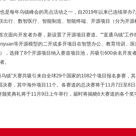
赛也是每年乌镇峰会的亮点活动之一，自2019年以来已连续举办
智联出行、数智医疗、智能制造、智能终端、开源项目（分为开源
首次面向开发者办赛，新设置了开源项目赛道。”“直通乌镇”工
n、Hunyuan等开源模型的二开或多开项目在智慧办公、教育培
），选择了8个开源项目纳入赛道项目池，共吸引600余名开发
者。
通乌镇”大赛共吸引来自全球29个国家的1082个项目报名参赛，其
围决赛，其中海外项目11个。各赛道的总决赛将于11月7日至8
颁奖典礼将于11月9日上午举行，届时将揭晓6大赛道的各个奖