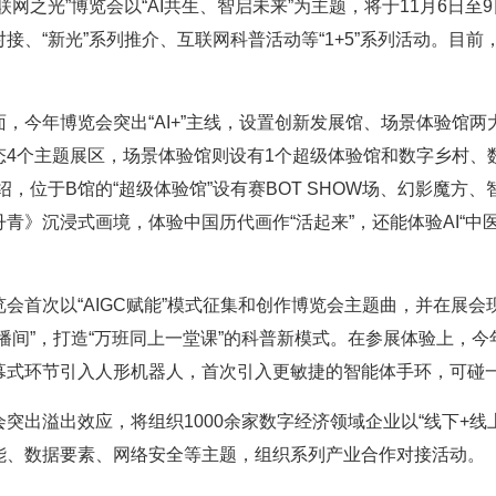
联网之光”博览会以“AI共生、智启未来”为主题，将于11月6日
、“新光”系列推介、互联网科普活动等“1+5”系列活动。目前
，今年博览会突出“AI+”主线，设置创新发展馆、场景体验馆
4个主题展区，场景体验馆则设有1个超级体验馆和数字乡村、
绍，位于B馆的“超级体验馆”设有赛BOT SHOW场、幻影魔
青》沉浸式画境，体验中国历代画作“活起来”，还能体验AI“中
会首次以“AIGC赋能”模式征集和创作博览会主题曲，并在展
播间”，打造“万班同上一堂课”的科普新模式。在参展体验上，
幕式环节引入人形机器人，首次引入更敏捷的智能体手环，可碰
突出溢出效应，将组织1000余家数字经济领域企业以“线下+
能、数据要素、网络安全等主题，组织系列产业合作对接活动。