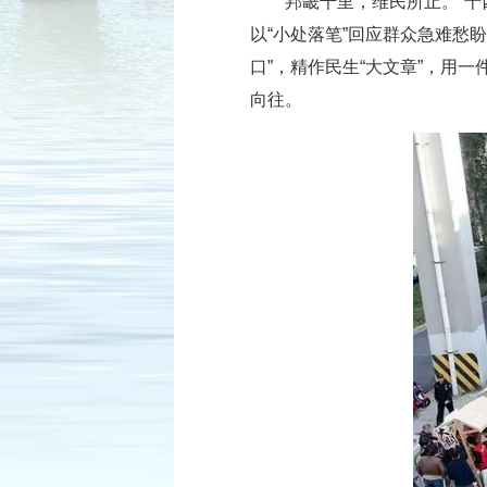
邦畿千里，维民所止。“十
以“小处落笔”回应群众急难愁
口”，精作民生“大文章”，用
向往。