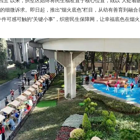
四五”以来，拱墅区始终将民生福祉置于核心位置，既以“大处着
盼的细微诉求。即日起，推出“烟火底色”栏目，从幼有善育到融
一件件可感可触的“关键小事”，织密民生保障网，让幸福底色在