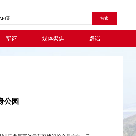
墅评
媒体聚焦
辟谣
身公园