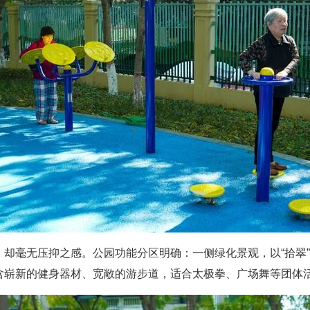
，却毫无压抑之感。公园功能分区明确：一侧绿化景观，以“拾翠
含崭新的健身器材、宽敞的游步道，适合太极拳、广场舞等团体