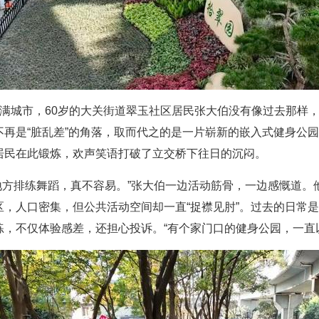
洒满城市，60岁的大关街道翠玉社区居民张大伯没有像过去那样
不再是“脏乱差”的角落，取而代之的是一片崭新的嵌入式健身公
居民在此锻炼，欢声笑语打破了立交桥下往日的沉闷。
的地方排练舞蹈，真不容易。”张大伯一边活动筋骨，一边感慨道
，人口密集，但公共活动空间却一直“捉襟见肘”。过去的日常是
练，不仅体验感差，还担心投诉。“有个家门口的健身公园，一直