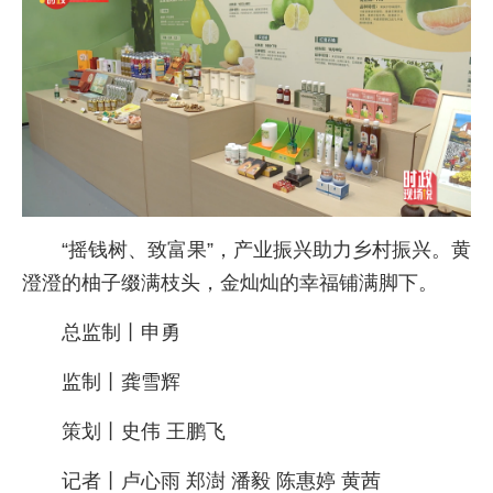
“摇钱树、致富果”，产业振兴助力乡村振兴。黄
澄澄的柚子缀满枝头，金灿灿的幸福铺满脚下。
总监制丨申勇
监制丨龚雪辉
策划丨史伟 王鹏飞
记者丨卢心雨 郑澍 潘毅 陈惠婷 黄茜