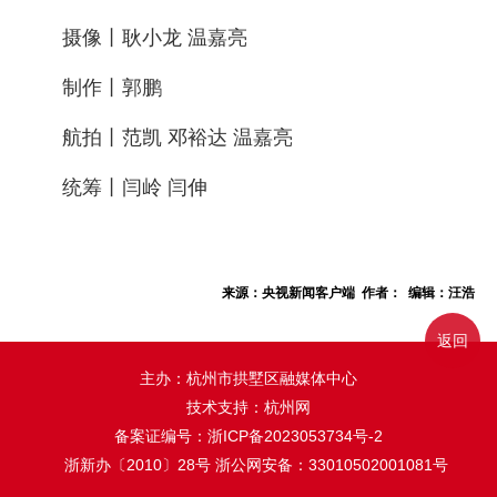
摄像丨耿小龙 温嘉亮
制作丨郭鹏
航拍丨范凯 邓裕达 温嘉亮
统筹丨闫岭 闫伸
来源：央视新闻客户端 作者： 编辑：汪浩
返回
主办：杭州市拱墅区融媒体中心
技术支持：杭州网
备案证编号：
浙ICP备2023053734号-2
浙新办〔2010〕28号
浙公网安备：33010502001081号