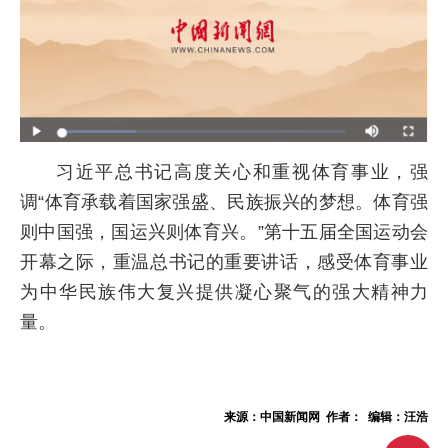
习近平总书记高度关心和重视体育事业，强
调“体育承载着国家强盛、民族振兴的梦想。体育强
则中国强，国运兴则体育兴。”第十五届全国运动会
开幕之际，重温总书记的重要讲话，感受体育事业
为中华民族伟大复兴提供凝心聚气的强大精神力
量。
来源：中国新闻网 作者： 编辑：汪浩