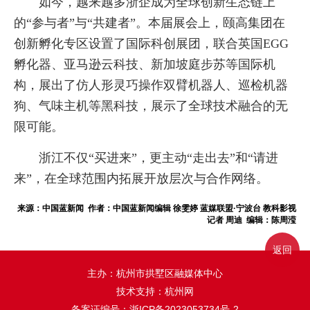
如今，越来越多浙企成为全球创新生态链上
的“参与者”与“共建者”。本届展会上，颐高集团在
创新孵化专区设置了国际科创展团，联合英国EGG
孵化器、亚马逊云科技、新加坡庭步苏等国际机
构，展出了仿人形灵巧操作双臂机器人、巡检机器
狗、气味主机等黑科技，展示了全球技术融合的无
限可能。
浙江不仅“买进来”，更主动“走出去”和“请进
来”，在全球范围内拓展开放层次与合作网络。
来源：中国蓝新闻 作者：中国蓝新闻编辑 徐雯婷 蓝媒联盟·宁波台 教科影视
记者 周迪 编辑：陈周滢
返回
主办：杭州市拱墅区融媒体中心
技术支持：杭州网
备案证编号：
浙ICP备2023053734号-2