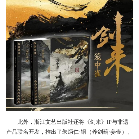
此外，浙江文艺出版社还将《剑来》IP与非遗
产品联名开发，推出了朱炳仁·铜（养剑葫·姜壶）、