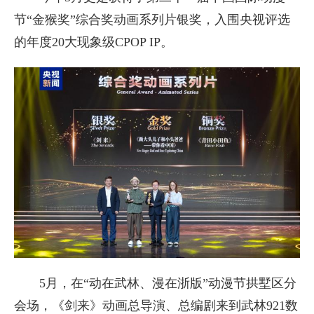
节“金猴奖”综合奖动画系列片银奖，入围央视评选
的年度20大现象级CPOP IP。
5月，在“动在武林、漫在浙版”动漫节拱墅区分
会场，《剑来》动画总导演、总编剧来到武林921数