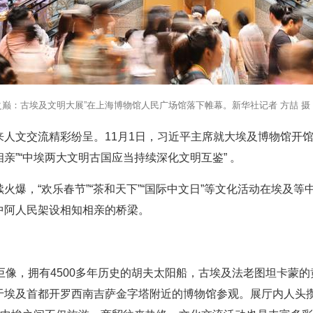
塔之巅：古埃及文明大展”在上海博物馆人民广场馆落下帷幕。新华社记者 方喆 摄
人文交流精彩纷呈。11月1日，习近平主席就大埃及博物馆开
亲”“中埃两大文明古国应当持续深化文明互鉴” 。
火爆，“欢乐春节”“茶和天下”“国际中文日”等文化活动在埃及
中阿人民架设相知相亲的桥梁。
巨像，拥有4500多年历史的胡夫太阳船，古埃及法老图坦卡蒙
埃及首都开罗西南吉萨金字塔附近的博物馆参观。展厅内人头攒动