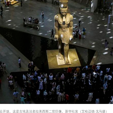
公众开放。这是古埃及法老拉美西斯二世巨像。新华社发（艾哈迈德·戈马摄）