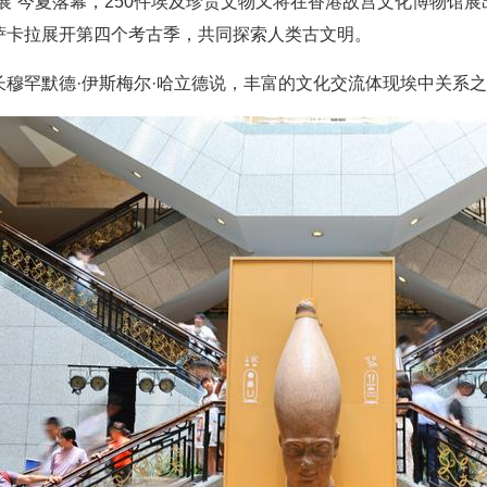
展”今夏落幕，250件埃及珍贵文物又将在香港故宫文化博物馆
萨卡拉展开第四个考古季，共同探索人类古文明。
长穆罕默德·伊斯梅尔·哈立德说，丰富的文化交流体现埃中关系