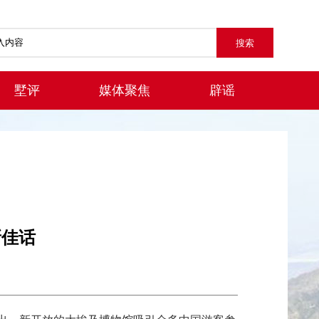
墅评
媒体聚焦
辟谣
新佳话