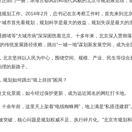
京正阳门一侧，浓缩古都风韵和现代风貌的北京市规划展览馆，
规划工作。2014年2月，总书记在京考察工作时，首先来到北
个城市首先看规划，规划科学是最大的效益，规划失误是最大的
通拥堵等“大城市病”深深困扰着北京。十多年来，北京深入贯彻
”的传统发展路径依赖，跳出“一城一地”谋划新发展空间，成为
”间，北京坚持以人民为中心，围绕空间、规模、产业、民生等综
治理的新路子。
”，规划如何跳出“墙上挂挂”困局？
性文化景观，如今经过保护更新，成为远近闻名的网红打卡地。
十余年前，这里天上架着“电线蜘蛛网”，地上满是“私搭违建群”
屡被突破，核心问题是规划权威不足、执行碎片化。”北京市规划