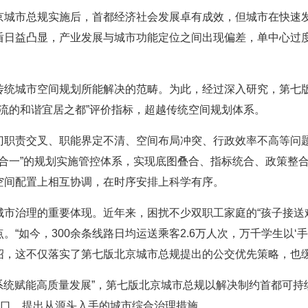
京城市总规实施后，首都经济社会发展卓有成效，但城市在快速
盾日益凸显，产业发展与城市功能定位之间出现偏差，单中心过
传统城市空间规划所能解决的范畴。为此，经过深入研究，第七版
一流的和谐宜居之都”评价指标，超越传统空间规划体系。
门职责交叉、职能界定不清、空间布局冲突、行政效率不高等问
规合一”的规划实施管控体系，实现底图叠合、指标统合、政策整合
空间配置上相互协调，在时序安排上科学有序。
市治理的重要体现。近年来，困扰不少双职工家庭的“孩子接送难
“如今，300余条线路日均运送乘客2.6万人次，万千学生以‘手
绍，这不仅落实了第七版北京城市总规提出的公交优先策略，也
“系统赋能高质量发展”，第七版北京城市总规以解决制约首都可
破口，提出从源头入手的城市综合治理措施。