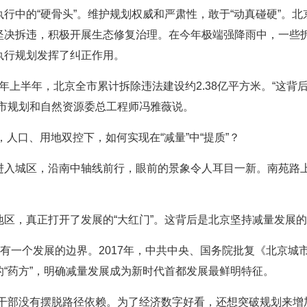
行中的“硬骨头”。维护规划权威和严肃性，敢于“动真碰硬”。
坚决拆违，积极开展生态修复治理。在今年极端强降雨中，一些
执行规划发挥了纠正作用。
025年上半年，北京全市累计拆除违法建设约2.38亿平方米。“
京市规划和自然资源委总工程师冯雅薇说。
”，人口、用地双控下，如何实现在“减量”中“提质”？
进入城区，沿南中轴线前行，眼前的景象令人耳目一新。南苑路上
地区，真正打开了发展的“大红门”。这背后是北京坚持减量发展
要有一个发展的边界。2017年，中共中央、国务院批复《北京城市
“药方”，明确减量发展成为新时代首都发展最鲜明特征。
层干部没有摆脱路径依赖。为了经济数字好看，还想突破规划来增