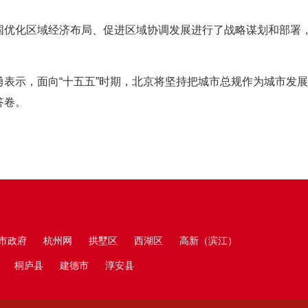
国优化区域经济布局、促进区域协调发展进行了战略谋划和部署
勇表示，面向“十五五”时期，北京将坚持把城市总规作为城市发
答卷。
市政府
杭州网
拱墅区
西湖区
高新（滨江）
桐庐县
建德市
淳安县