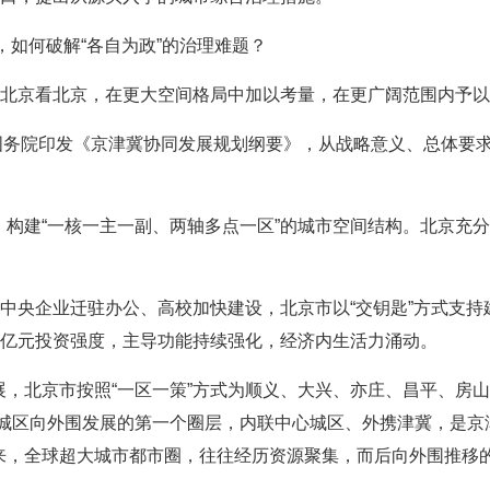
”，如何破解“各自为政”的治理难题？
出北京看北京，在更大空间格局中加以考量，在更广阔范围内予
、国务院印发《京津冀协同发展规划纲要》，从战略意义、总体要
构建“一核一主一副、两轴多点一区”的城市空间结构。北京充分
家中央企业迁驻办公、高校加快建设，北京市以“交钥匙”方式支
千亿元投资强度，主导功能持续强化，经济内生活力涌动。
，北京市按照“一区一策”方式为顺义、大兴、亦庄、昌平、房山
心城区向外围发展的第一个圈层，内联中心城区、外携津冀，是京
来，全球超大城市都市圈，往往经历资源聚集，而后向外围推移