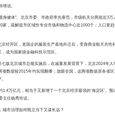
张维说。
“瘦身健体”。北京市委、市政府率先垂范，市级机关分两批近3
00家，疏解提升区域性专业市场和物流中心近1000个；人口更趋
北京经开区，老国企的服装生产基地外迁后，变身商业航天共性科
区，成为国家级金融科技示范区。
七版北京城市总规实施后，在减量发展背景下，北京2024年人
，这两项数据较2015年均实现翻番；放眼全国，这两项数据居各
平。
约1.4万亿元，相当于又新增了一个北京经济最强的‘海淀区’。预
委主任杨秀玲说。
筹”，城市治理如何既立当下又谋长远？