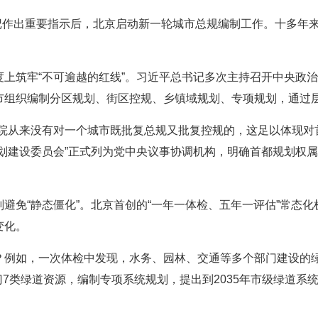
书记作出重要指示后，北京启动新一轮城市总规编制工作。十多年来
度上筑牢“不可逾越的红线”。习近平总书记多次主持召开中央政
市组织编制分区规划、街区控规、乡镇域规划、专项规划，通过
务院从来没有对一个城市既批复总规又批复控规的，这足以体现对
规划建设委员会”正式列为党中央议事协调机构，明确首都规划权
避免“静态僵化”。北京首创的“一年一体检、五年一评估”常态化机
变化。
例如，一次体检中发现，水务、园林、交通等多个部门建设的绿道
门7类绿道资源，编制专项系统规划，提出到2035年市级绿道系统