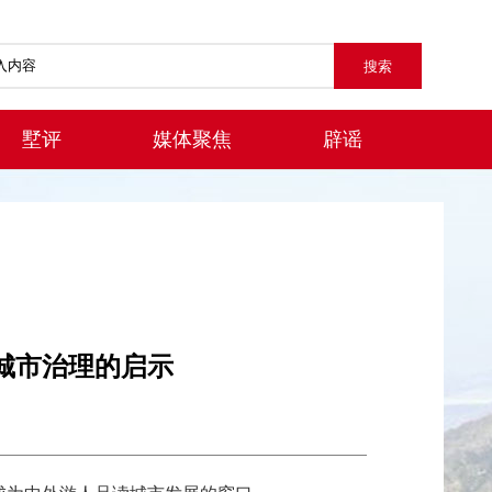
墅评
媒体聚焦
辟谣
城市治理的启示