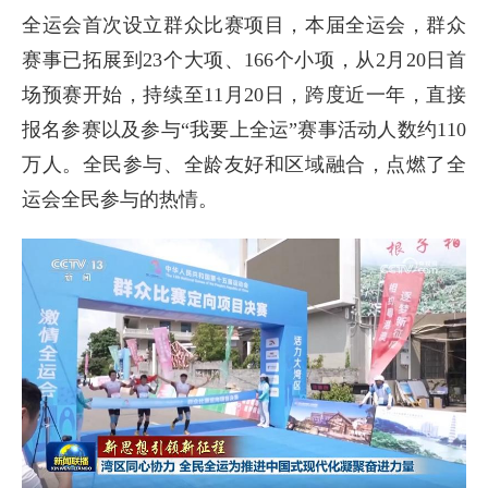
全运会首次设立群众比赛项目，本届全运会，群众
赛事已拓展到23个大项、166个小项，从2月20日首
场预赛开始，持续至11月20日，跨度近一年，直接
报名参赛以及参与“我要上全运”赛事活动人数约110
万人。全民参与、全龄友好和区域融合，点燃了全
运会全民参与的热情。