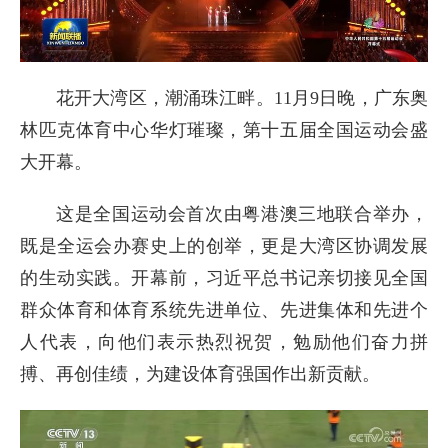
花开大湾区，潮涌珠江畔。11月9日晚，广东奥
林匹克体育中心华灯璀璨，第十五届全国运动会盛
大开幕。
这是全国运动会首次由粤港澳三地联合举办，
既是全运会办赛史上的创举，更是大湾区协调发展
的生动实践。开幕前，习近平总书记亲切接见全国
群众体育和体育系统先进单位、先进集体和先进个
人代表，向他们表示热烈祝贺，勉励他们奋力拼
搏、再创佳绩，为建设体育强国作出新贡献。