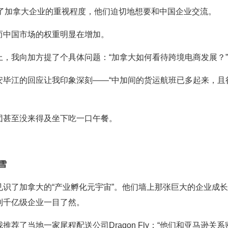
现了加拿大企业的重视程度，他们迫切地想要和中国企业交流。
而中国市场的权重明显在增加。
，我向加方提了个具体问题：“加拿大如何看待跨境电商发展？”
安毕江的回应让我印象深刻——“中加间的货运航班已多起来，且
。
团甚至没来得及坐下吃一口午餐。
大雪
识了加拿大的“产业孵化元宇宙”。他们墙上那张巨大的企业成长
到千亿级企业一目了然。
推荐了当地一家尾程配送公司Dragon Fly：“他们和亚马逊关