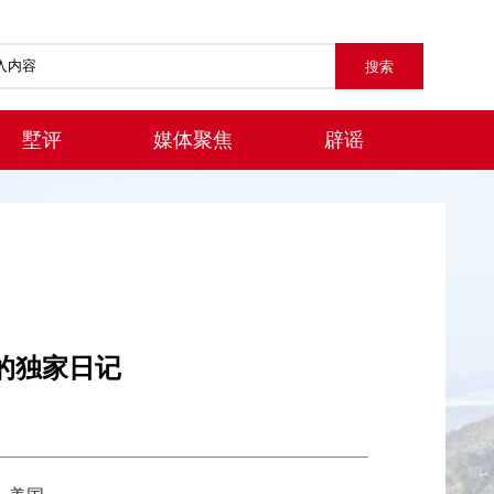
墅评
媒体聚焦
辟谣
的独家日记