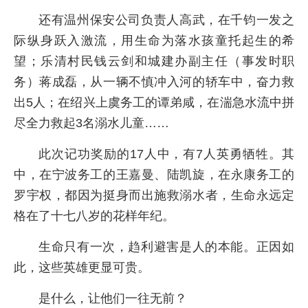
还有温州保安公司负责人高武，在千钧一发之
际纵身跃入激流，用生命为落水孩童托起生的希
望；乐清村民钱云剑和城建办副主任（事发时职
务）蒋成磊，从一辆不慎冲入河的轿车中，奋力救
出5人；在绍兴上虞务工的谭弟咸，在湍急水流中拼
尽全力救起3名溺水儿童……
此次记功奖励的17人中，有7人英勇牺牲。其
中，在宁波务工的王嘉曼、陆凯旋，在永康务工的
罗宇权，都因为挺身而出施救溺水者，生命永远定
格在了十七八岁的花样年纪。
生命只有一次，趋利避害是人的本能。正因如
此，这些英雄更显可贵。
是什么，让他们一往无前？