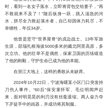
时，看到一名女子落水，立即将背包交给妻子，“再
不救就来不及了！”随后纵身一跃，跳入湍急的河
水，拼尽全力救起落水者，自己却因体力耗尽，不
幸牺牲，年仅34岁。
他曾是坚守“世界屋脊”的戍边战士。13年军旅
生涯，邵瑞扎根海拔5000多米的藏北阿里高原，多
次立功。他的壮举不是偶然，保家卫国的历练锻造
了他的刚毅，守护生命已成为他的本能。
在浙江大地上，这样的勇敢从未缺席。
2024年10月22日，宁波海曙某小区门口突发持
刀伤人事件。“60后”保安童怀军、毛位明闻声赶
来，面对明晃晃的利刃没有丝毫退缩。两人奋力夺
下歹徒手中的凶器，并成功将其制服。