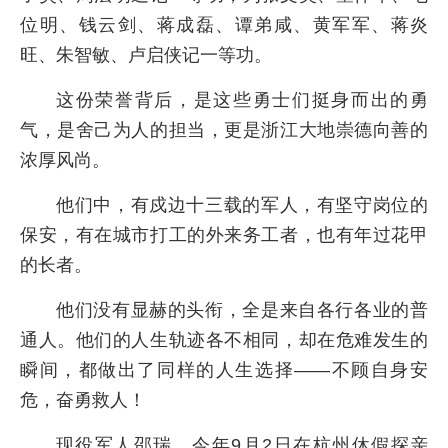
位明、钱云剑、蒋成磊、谭弟咸、黄军军、蒋炎
旺、朱智敏、卢启侠记一等功。
这份荣誉背后，是这些勇士们挺身而出的勇
气，是舍己为人的担当，更是浙江大地崇德向善的
浓厚风尚。
他们中，有戍边十三载的军人，有坚守岗位的
保安，有在城市打工的外来务工者，也有年过花甲
的长者。
他们没有显赫的头衔，全是来自各行各业的普
通人。他们的人生轨迹各不相同，却在危难发生的
瞬间，都做出了同样的人生选择——不顾自身安
危，奋勇救人！
现役军人邵瑞，今年9月2日在杭州休假探亲