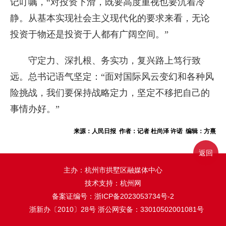
记叮嘱，“对投资下滑，既要高度重视也要沉着冷
静。从基本实现社会主义现代化的要求来看，无论
投资于物还是投资于人都有广阔空间。”
守定力、深扎根、务实功，复兴路上笃行致
远。总书记语气坚定：“面对国际风云变幻和各种风
险挑战，我们要保持战略定力，坚定不移把自己的
事情办好。”
来源：人民日报 作者：记者 杜尚泽 许诺 编辑：方熹
返回
主办：杭州市拱墅区融媒体中心
技术支持：杭州网
备案证编号：
浙ICP备2023053734号-2
浙新办〔2010〕28号
浙公网安备：33010502001081号