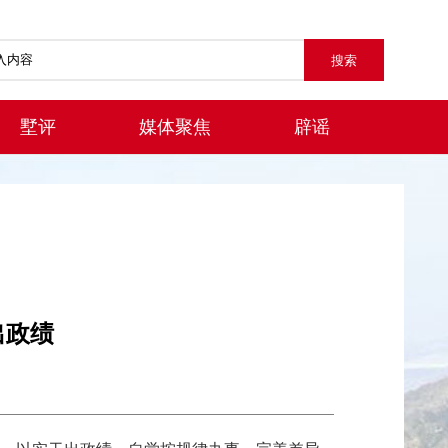
墅评
媒体聚焦
辟谣
出政绩