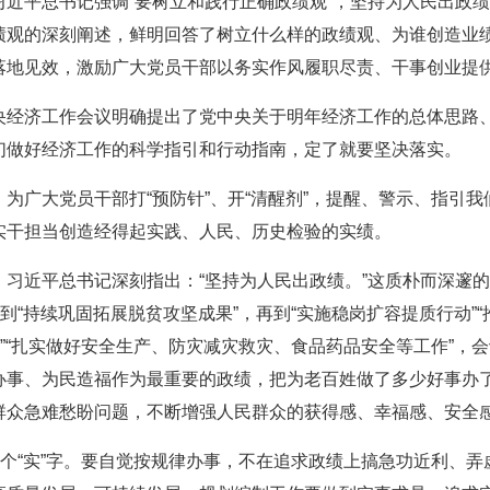
习近平总书记强调“要树立和践行正确政绩观”，坚持为人民出政
绩观的深刻阐述，鲜明回答了树立什么样的政绩观、为谁创造业
落地见效，激励广大党员干部以务实作风履职尽责、干事创业提
央经济工作会议明确提出了党中央关于明年经济工作的总体思路
们做好经济工作的科学指引和行动指南，定了就要坚决落实。
为广大党员干部打“预防针”、开“清醒剂”，提醒、警示、指引
实干担当创造经得起实践、人民、历史检验的实绩。
。习近平总书记深刻指出：“坚持为人民出政绩。”这质朴而深邃
到“持续巩固拓展脱贫攻坚成果”，再到“实施稳岗扩容提质行动”
程”“扎实做好安全生产、防灾减灾救灾、食品药品安全等工作”
办事、为民造福作为最重要的政绩，把为老百姓做了多少好事办
群众急难愁盼问题，不断增强人民群众的获得感、幸福感、安全
一个“实”字。要自觉按规律办事，不在追求政绩上搞急功近利、