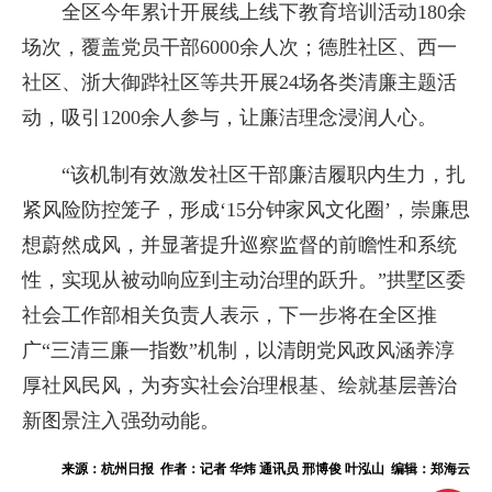
全区今年累计开展线上线下教育培训活动180余
场次，覆盖党员干部6000余人次；德胜社区、西一
社区、浙大御跸社区等共开展24场各类清廉主题活
动，吸引1200余人参与，让廉洁理念浸润人心。
“该机制有效激发社区干部廉洁履职内生力，扎
紧风险防控笼子，形成‘15分钟家风文化圈’，崇廉思
想蔚然成风，并显著提升巡察监督的前瞻性和系统
性，实现从被动响应到主动治理的跃升。”拱墅区委
社会工作部相关负责人表示，下一步将在全区推
广“三清三廉一指数”机制，以清朗党风政风涵养淳
厚社风民风，为夯实社会治理根基、绘就基层善治
新图景注入强劲动能。
来源：杭州日报 作者：记者 华炜 通讯员 邢博俊 叶泓山 编辑：郑海云