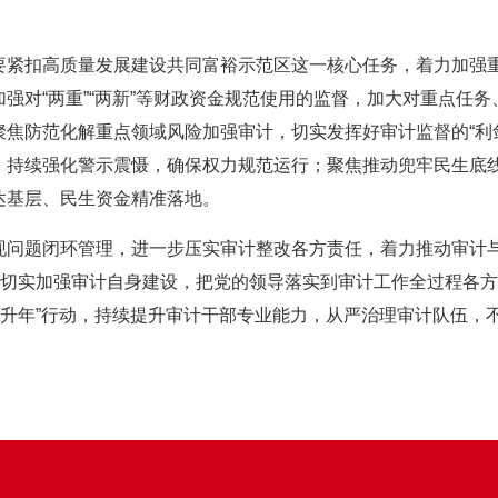
要紧扣高质量发展建设共同富裕示范区这一核心任务，着力加强
强对“两重”“两新”等财政资金规范使用的监督，加大对重点任
焦防范化解重点领域风险加强审计，切实发挥好审计监督的“利剑
，持续强化警示震慑，确保权力规范运行；聚焦推动兜牢民生底
达基层、民生资金精准落地。
现问题闭环管理，进一步压实审计整改各方责任，着力推动审计
要切实加强审计自身建设，把党的领导落实到审计工作全过程各方
提升年”行动，持续提升审计干部专业能力，从严治理审计队伍，不