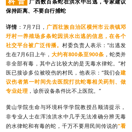
科 普
广西数百条蛇在洪水中出逃，专家建议
保持距离、不要自行捕蛇
详情
：
7
月
7
日，
广西壮族自治区横州市云表镇邓
圩村一养殖场多条蛇因洪水出逃的信息，在各个
社交平台被广泛传播
。
村委负责人表示：
“
出逃发
生在
7
月
6
日上午，
大约有
800
条至
900
条
，
蛇类并
非全部有毒，其中占比较大的是无毒水律蛇。
”村
医
已接诊多位被咬伤的村民，他表示：
“我们会
建
议伤者第一时间先去医院打抗蛇毒相关药剂、做
专业处理
，诊所设备条件比不上医院。
”
黄山学院生命与环境科学学院教授吕顺清提示，
非专业人士在浑浊洪水中几乎无法准确分辨无毒
的水律蛇和有毒的蛇，千万不要用民间传说的
“看