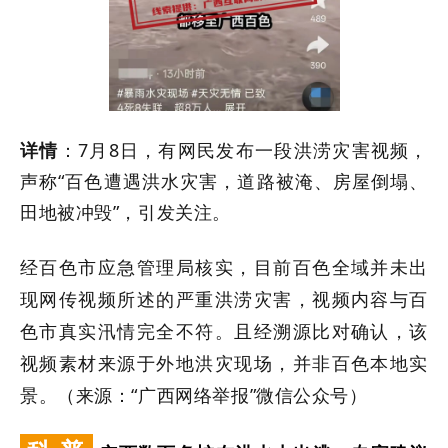
详情
：
7
月
8
日，有网民
发布一段洪涝灾害视频，
声称“
百色遭遇洪水灾害，道路被淹、房屋倒塌、
田地被冲毁”，引
发
关注
。
经百色市应急管理局核实，目前百色全域并未出
现网传视频所述的严重洪涝灾害，视频内容与百
色市真实汛情完全不符。且经溯源比对确认，该
视频素材来源于外地洪灾现场，并非百色本地实
景。
（
来源：“广西网络举报”微信公众号
）