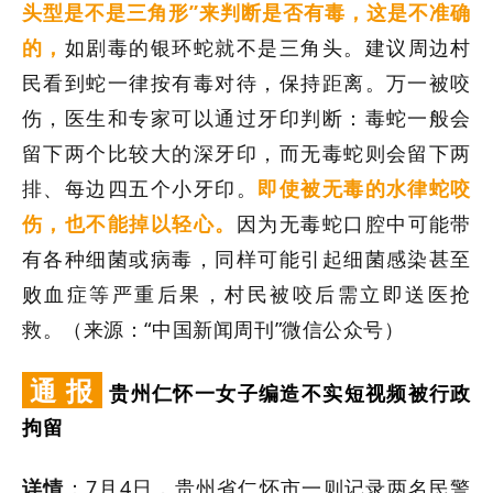
头型是不是三角形”来判断是否有毒，这是不准确
的
，
如剧毒的银环蛇就不是三角头。建议周边村
民看到蛇一律按有毒对待，保持距离。万一被咬
伤，医
生和专家可以通
过牙印判断：毒蛇一般会
留下两个比较大的深牙印，而无毒蛇则会留下两
排、每边四五个小牙印。
即使被无毒的水律蛇咬
伤，也不能掉
以轻心
。
因为无毒蛇口腔中可能带
有各种细菌或病毒，同样可能引起细菌感染甚至
败血症等严重后果，村民被咬后需立即送医抢
救。（来源：“中国新闻周刊”微信公众号）
通 报
贵州仁怀一女子编造不实短视频被
行政
拘留
详情
：
7
月
4
日
，
贵州省
仁怀市
一则记录两名民警