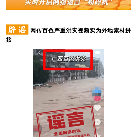
辟 谣
网传百色严重洪灾视频实为外地素材拼
接