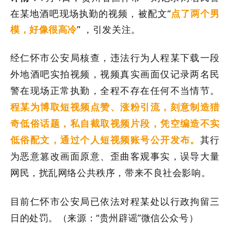
在某地酒吧现场执勤
的视频，被
配文
“
点了两个男
模，好像很高冷
”
，
引发
关注。
经仁怀市公安局核查，违法行为人程某
下载一段
外地酒吧实拍视频，视频真实画面仅记录两名民
警在现场正常执勤，全程不存在任何不当情节。
程某为博取短视频点赞、涨粉引流，刻意制造猎
奇低俗话题，私自截取视频片段，凭空编造不实
低俗配文，通过个人
短视频
账号公开发布。
其行
为恶意篡改画面原意、歪曲客观事实，误导大量
网民，扰乱网络公共秩序，带来不良社会影响。
目前仁怀市公安局已依法对程某处以行政拘留三
日的处罚。
（
来源：
“贵州
辟谣
”
微信公众号）