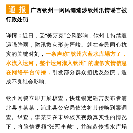
通
报
广西
钦州
一网民
编造涉钦州汛情谣言
被
行政处罚
详情：
近日，受
“美莎克”台风影响，钦州市持续遭
遇强降雨，防汛救灾形势严峻。就在全民同心抗
灾的关键时刻，
一条声称
“钦州六蓝水库塌方了，
水流入运河，整个运河灌入钦州” 的虚假灾情信息
在网络平台传播
，
引发部分群众担忧及恐慌，造
成不良社会影响。
钦州网警立即开展核查，快速锁定谣言发布者浦
北县李某某，浦北县公安局依法将其传唤到案调
查。经查，李某某在未经核实视频真实性的情况
下，将险情视频
“张冠李戴”，并编造传播水库塌