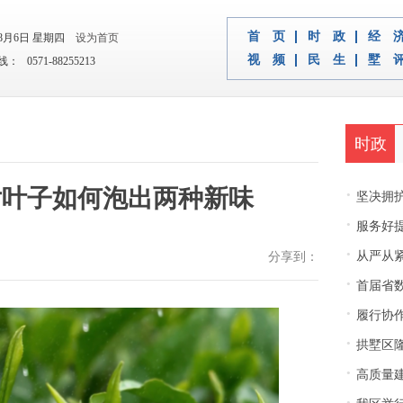
首 页
时 政
经 
年8月6日 星期四
设为首页
视 频
民 生
墅 
 0571-88255213
时政
片叶子如何泡出两种新味
·
坚决拥护中央决
·
服务好
·
从严从紧
分享到：
·
首届省
·
履行协
·
拱墅区隆
·
高质量建
·