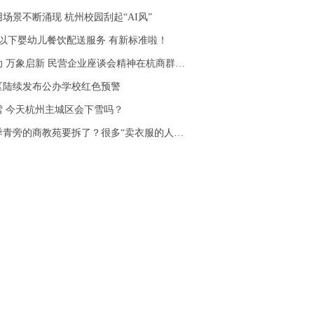
场景不断涌现 杭州校园刮起“AI风”
岁以下婴幼儿餐饮配送服务 有新标准啦！
 万象启新 民营企业座谈会精神在杭商群体引发热议
区陆续发布公办学校红色预警
雪 今天杭州主城区会下雪吗？
青旁的商教苑要拆了？很多“卖衣服的人”都住在这里