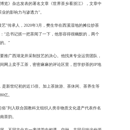
《茶博览》杂志发表的署名文章《世界茶乡看浙江》，文章中
茶业的影响力与渗透力”。
艺”传承人，2020年3月，樊生华在西溪湿地的摊位炒茶
：“总书记抓一把茶闻了一下，他形容得很幽默的，两个
的。”
要推广西湖龙井采制技艺的决心。他找来专业运营团队，
间网上卖手工茶，密密麻麻的评论区里，想学炒茶的IP地
，是新世纪初的近15倍。加上茶旅游、茶休闲、茶养生等
80亿。
关习俗”列入联合国教科文组织人类非物质文化遗产代表作名
南茶韵。
届，不同文化在一盏清茶中相遇、交融，共同品味这份源