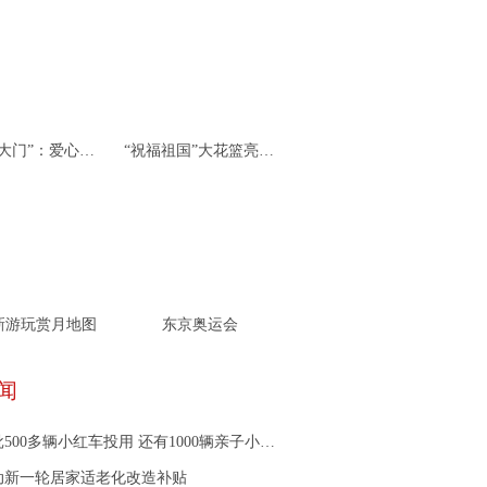
杭州“北大门”：爱心接力 携手同行
“祝福祖国”大花篮亮相天安门广场
新游玩赏月地图
东京奥运会
闻
00多辆小红车投用 还有1000辆亲子小红车陆续到来
动新一轮居家适老化改造补贴