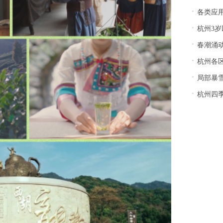
·
各类应用
·
杭州3
·
春潮涌动
·
杭州各
·
局部暴
·
杭州四季