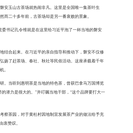
磐安玉山古茶场就热闹非凡。这里是全国唯一集茶叶生
然而二十多年前，古茶场却是另一番衰败的景象。
山镇党委书记孔令维就是在这里给习近平泡了一杯当地的磐安
地结合起来。在习近平的亲自指导和推动下，磐安不仅修
弘扬了赶茶场、春社、秋社等民俗活动。这座承载着千年
机。
景宁调研。当听到惠明茶是当地的特色茶，曾获巴拿马万国博览
济的潜力是很大的。”并叮嘱当地干部，“这个品牌要打大一
杜村考察茶园，对于黄杜村因地制宜发展茶产业的做法给予充
的由衷赞叹。