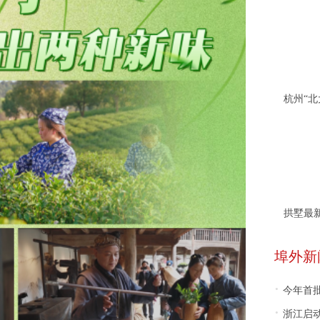
拱墅最
埠外新
·
今年首批5
·
浙江启