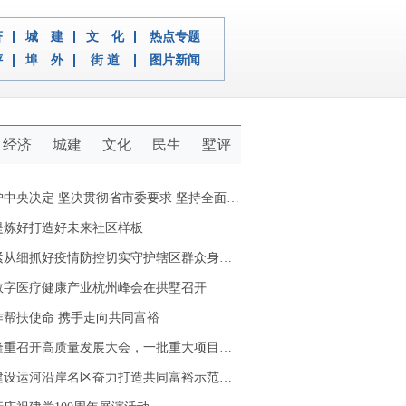
济
城 建
文 化
热点专题
评
埠 外
街 道
图片新闻
经济
城建
文化
民生
墅评
定 坚决贯彻省市委要求 坚持全面从严治党推动新拱墅经济社会又好又快发展
提炼好打造好未来社区样板
从细抓好疫情防控切实守护辖区群众身体健康
数字医疗健康产业杭州峰会在拱墅召开
作帮扶使命 携手走向共同富裕
重召开高质量发展大会，一批重大项目开工签约
设运河沿岸名区奋力打造共同富裕示范区拱墅样本