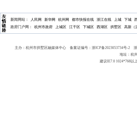
新闻网站：
人民网
新华网
杭州网
都市快报在线
浙江在线
上城
下城
政府门户网：
杭州市政府
上城区
江干区
下城区
西湖区
拱墅区
高新（
主办：杭州市拱墅区融媒体中心 备案证编号：
浙ICP备2023053734号-2
浙新
地址：杭州
建议IE7.0 1024*