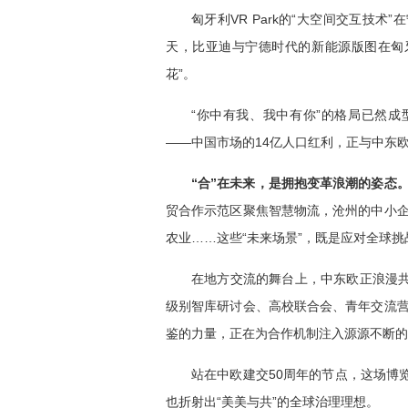
匈牙利VR Park的“大空间交互技
天，比亚迪与宁德时代的新能源版图在匈
花”。
“你中有我、我中有你”的格局已然成
——中国市场的14亿人口红利，正与中东欧的
“合”在未来，是拥抱变革浪潮的姿态
贸合作示范区聚焦智慧物流，沧州的中小
农业……这些“未来场景”，既是应对全球挑
在地方交流的舞台上，中东欧正浪漫共
级别智库研讨会、高校联合会、青年交流
鉴的力量，正在为合作机制注入源源不断的
站在中欧建交50周年的节点，这场博
也折射出“美美与共”的全球治理理想。