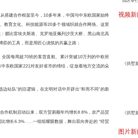
我区举行
视频新
。
从搭建合作框架至今，10多年来，中国与中东欧国家始终
资、教育文化、科技能源等20多个领域织就合作网络。这里
诚：腊比雷埃夫斯港、克罗地亚佩列沙茨大桥、黑山南北高
缘博弈的工具，而是用匠心浇筑的共赢之路；
全国每周超70班的客货直航、累计突破10万列的中欧班
中东欧国家221对友好省市的缔结，绽放着地方交流的朵
选边站队”的旧逻辑，在文明对话中开辟出“和而不同”的新
合作机制启动以来，双方贸易额年均增长8.8%，农产品贸
同比增长6.3%……一组组耀眼数据，舞出双向奔赴的 “经贸
图片新