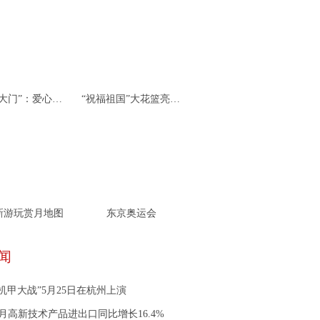
杭州“北大门”：爱心接力 携手同行
“祝福祖国”大花篮亮相天安门广场
新游玩赏月地图
东京奥运会
闻
机甲大战”5月25日在杭州上演
月高新技术产品进出口同比增长16.4%