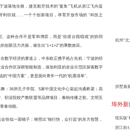
术”在宁波落地生根，捷克航空技术的“鲨鱼”飞机从浙江飞向蓝
牙利织就……一个个创新项目，孕育开放市场的 “科技之
型。这种合作不是零和博弈，而是“你搭台我唱戏”的协同
创新活力共振，催生出“1+1>2”的乘数效应。
。
在数字经济的赛道上，中东欧正携手抢占先机：宁波的经
企业合作区深耕智能制造，保加利亚的农业示范区探索数字
战的“中国方案”，更是面向青年一代的“机遇清单”。
拱墅最
舞：36所孔子学院、5家中国文化中心架起沟通桥梁；高
营、职业院校产教联盟等品牌项目，奏响传播之歌。文明互
埠外新
青春动能。
·
现实版“
览会恰似一面镜子：映照出“独行快，众行远”的东方智慧，
·
浙江前4