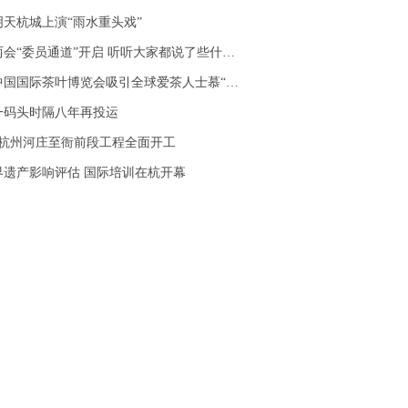
天杭城上演“雨水重头戏”
会“委员通道”开启 听听大家都说了些什么？
国国际茶叶博览会吸引全球爱茶人士慕“茗”而来
一码头时隔八年再投运
道杭州河庄至衙前段工程全面开工
世界遗产影响评估 国际培训在杭开幕