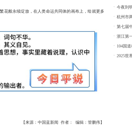
·
今夜到明
的繁花般永续绽放，在人类命运共同体的画布上，绘就更多
·
杭州市两
·
第七届中
·
浙江第
·
104国
·
2025
【来源：中国蓝新闻 作者： 编辑：管鹏伟】