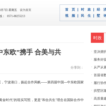
首 页
时 政
经 
年8月7日 星期五
设为首页
视 频
民 生
墅 
 0571-88255213
时政
中东欧”携手 合美与共
·
坚决拥护中央决
·
服务好
·
从严从紧
分享到：
·
首届省
·
滨，宁波港口，扬起合作风帆——第四届中国—中东欧国家
履行协
·
拱墅区隆
·
高质量建
黄金时代”的现实写照，更是“和合共生”理念在国际合作中
·