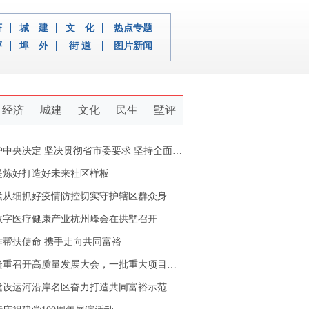
济
城 建
文 化
热点专题
评
埠 外
街 道
图片新闻
经济
城建
文化
民生
墅评
定 坚决贯彻省市委要求 坚持全面从严治党推动新拱墅经济社会又好又快发展
提炼好打造好未来社区样板
从细抓好疫情防控切实守护辖区群众身体健康
数字医疗健康产业杭州峰会在拱墅召开
作帮扶使命 携手走向共同富裕
重召开高质量发展大会，一批重大项目开工签约
设运河沿岸名区奋力打造共同富裕示范区拱墅样本