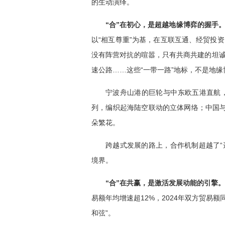
的生动演绎。
“合”在初心，是超越地缘博弈的握手
以“相互尊重”为基，在互联互通、经贸投
没有阵营对抗的喧嚣，只有共商共建的坦
速公路……这些“一带一路”地标，不是地
宁波舟山港的巨轮与中东欧五港直航，
列，编织起海陆空联动的立体网络；中国与
朵繁花。
跨越式发展的路上，合作机制超越了“
境界。
“合”在共赢，是激活发展动能的引擎。
易额年均增速超12%，2024年双方贸易额
和弦”。