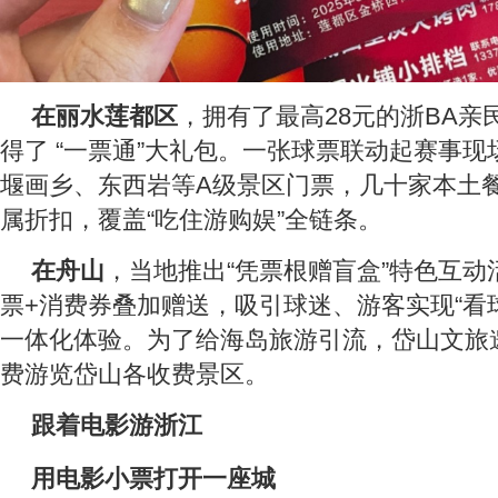
在丽水莲都区
，拥有了最高28元的浙BA亲
得了 “一票通”大礼包。一张球票联动起赛事
堰画乡、东西岩等A级景区门票，几十家本土
属折扣，覆盖“吃住游购娱”全链条。
在舟山
，当地推出“凭票根赠盲盒”特色互动
票+消费券叠加赠送，吸引球迷、游客实现“看球
一体化体验。为了给海岛旅游引流，岱山文旅
费游览岱山各收费景区。
跟着电影游浙江
用电影小票打开一座城