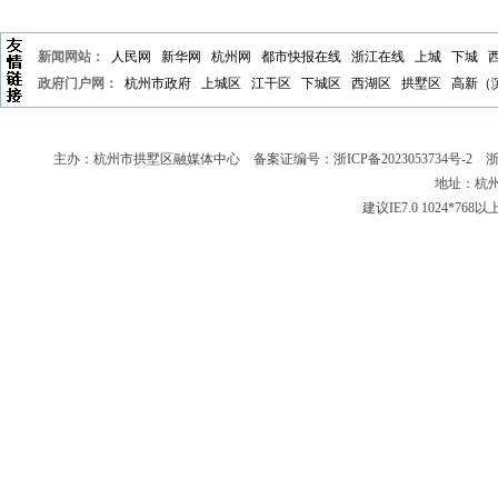
新闻网站：
人民网
新华网
杭州网
都市快报在线
浙江在线
上城
下城
政府门户网：
杭州市政府
上城区
江干区
下城区
西湖区
拱墅区
高新（
主办：杭州市拱墅区融媒体中心 备案证编号：
浙ICP备2023053734号-2
浙新
地址：杭州
建议IE7.0 1024*