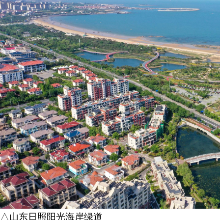
△山东日照阳光海岸绿道