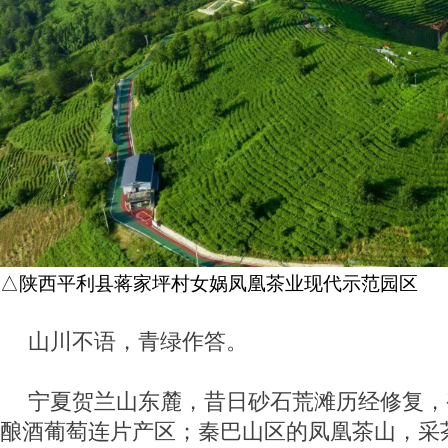
△陕西平利县蒋家坪村女娲凤凰茶业现代示范园区
山川不语，青绿作答。
宁夏贺兰山东麓，昔日砂石荒滩历经修复，
酿酒葡萄连片产区；秦巴山区的凤凰茶山，采