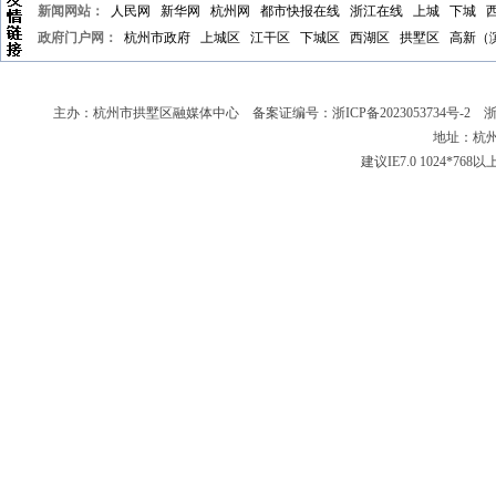
新闻网站：
人民网
新华网
杭州网
都市快报在线
浙江在线
上城
下城
政府门户网：
杭州市政府
上城区
江干区
下城区
西湖区
拱墅区
高新（
主办：杭州市拱墅区融媒体中心 备案证编号：
浙ICP备2023053734号-2
浙新
地址：杭州
建议IE7.0 1024*