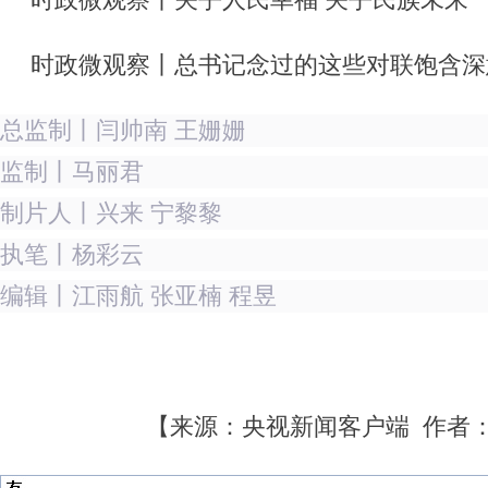
时政微观察丨关乎人民幸福 关乎民族未来
时政微观察丨总书记念过的这些对联饱含深
总监制丨闫帅南 王姗姗
监制丨马丽君
制片人丨兴来 宁黎黎
执笔丨杨彩云
编辑丨江雨航 张亚楠 程昱
【来源：央视新闻客户端 作者