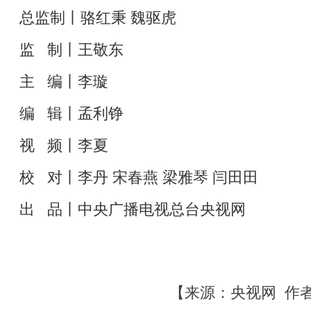
总监制丨骆红秉 魏驱虎
监 制丨王敬东
主 编丨李璇
编 辑丨孟利铮
视 频丨李夏
校 对丨李丹 宋春燕 梁雅琴 闫田田
出 品丨中央广播电视总台央视网
【来源：央视网 作