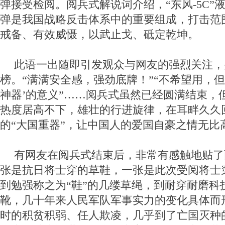
弹接受检阅。阅兵式解说词介绍，“东风-5C”
弹是我国战略反击体系中的重要组成，打击范
戒备、有效威慑，以武止戈、砥定乾坤。
此语一出随即引发观众与网友的强烈关注，
榜。“满满安全感，强劲底牌！”“不希望用，但
神器’的意义”……阅兵式虽然已经圆满结束，
热度居高不下，雄壮的行进旋律，在耳畔久久
的“大国重器”，让中国人的爱国自豪之情无比
有网友在阅兵式结束后，非常有感触地贴了
张是抗日将士穿的草鞋，一张是此次受阅将士
到勉强称之为“鞋”的几缕草绳，到耐穿耐磨科
靴，几十年来人民军队军事实力的变化具体而
时的积贫积弱、任人欺凌，几乎到了亡国灭种