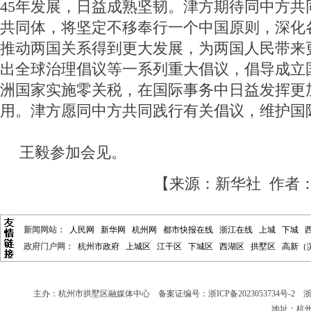
45年发展，日益成熟坚韧。津方期待同中方共
共同体，将坚定不移奉行一个中国原则，深化
推动两国关系得到更大发展，为两国人民带来
出全球治理倡议等一系列重大倡议，倡导成立
洲国家实施零关税，在国际事务中日益发挥更
用。津方愿同中方共同践行有关倡议，维护国
王毅参加会见。
【来源：新华社 作者
新闻网站：
人民网
新华网
杭州网
都市快报在线
浙江在线
上城
下城
政府门户网：
杭州市政府
上城区
江干区
下城区
西湖区
拱墅区
高新（
主办：杭州市拱墅区融媒体中心 备案证编号：
浙ICP备2023053734号-2
浙新
地址：杭州