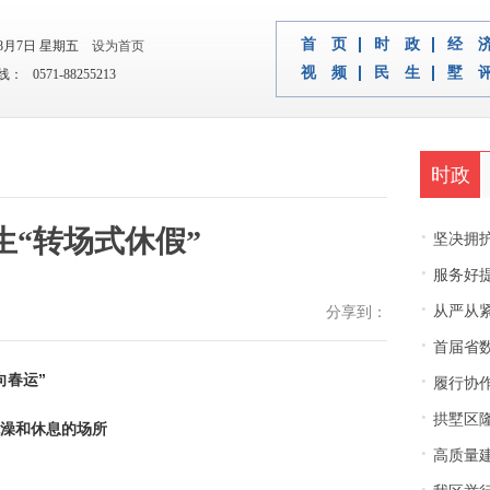
首 页
时 政
经 
年8月7日 星期五
设为首页
视 频
民 生
墅 
 0571-88255213
时政
生“转场式休假”
·
坚决拥护中央决
·
服务好
·
从严从紧
分享到：
·
首届省
·
向春运”
履行协
·
拱墅区隆
洗澡和休息的场所
·
高质量建
·