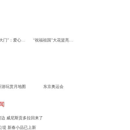
杭州“北大门”：爱心接力 携手同行
“祝福祖国”大花篮亮相天安门广场
新游玩赏月地图
东京奥运会
闻
河边 威尼斯贡多拉回来了
公堤 新春小品已上新