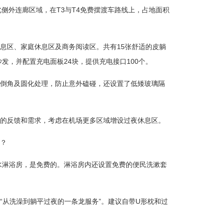
北侧外连廊区域，在T3与T4免费摆渡车路线上，占地面积
息区、家庭休息区及商务阅读区。共有15张舒适的皮躺
沙发，并配置充电面板24块，提供充电接口100个。
倒角及圆化处理，防止意外磕碰，还设置了低矮玻璃隔
的反馈和需求，考虑在机场更多区域增设过夜休息区。
？
热水淋浴房，是免费的。淋浴房内还设置免费的便民洗漱套
“从洗澡到躺平过夜的一条龙服务”。建议自带U形枕和过