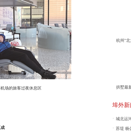
拱墅最
州机场的旅客过夜休息区
埠外新
·
城北运
·
五成
苏堤 杨