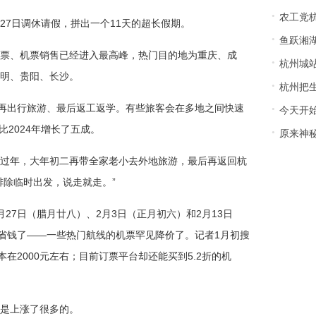
·
农工党
、27日调休请假，拼出一个11天的超长假期。
·
鱼跃湘湖
票、机票销售已经进入最高峰，热门目的地为重庆、成
·
杭州城
明、贵阳、长沙。
·
杭州把
·
、再出行旅游、最后返工返学。有些旅客会在多地之间快速
今天开始
比2024年增长了五成。
·
原来神秘
过年，大年初二再带全家老小去外地旅游，最后再返回杭
排除临时出发，说走就走。”
27日（腊月廿八）、2月3日（正月初六）和2月13日
能省钱了——一些热门航线的机票罕见降价了。记者1月初搜
在2000元左右；目前订票平台却还能买到5.2折的机
是上涨了很多的。