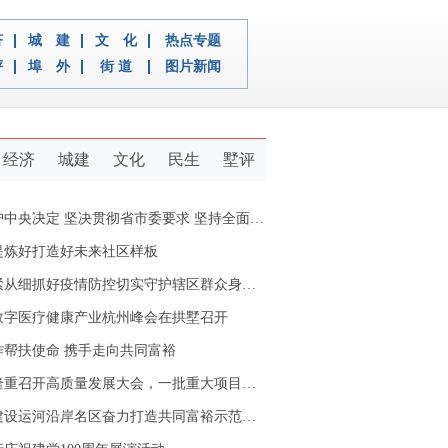
济
城 建
文 化
热点专题
评
埠 外
街 道
图片新闻
经济
城建
文化
民生
墅评
定 坚决贯彻省市委要求 坚持全面从严治党推动新拱墅经济社会又好又快发展
提炼好打造好未来社区样板
从细抓好疫情防控切实守护辖区群众身体健康
数字医疗健康产业杭州峰会在拱墅召开
作帮扶使命 携手走向共同富裕
重召开高质量发展大会，一批重大项目开工签约
设运河沿岸名区奋力打造共同富裕示范区拱墅样本