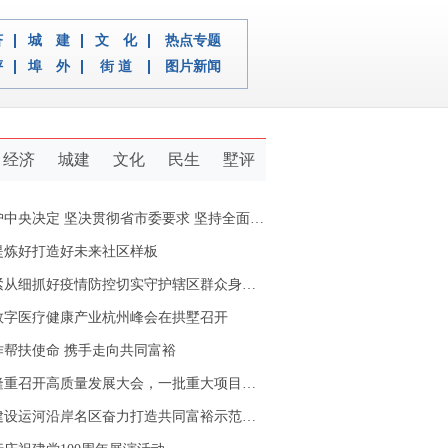
济
城 建
文 化
热点专题
评
埠 外
街 道
图片新闻
经济
城建
文化
民生
墅评
定 坚决贯彻省市委要求 坚持全面从严治党推动新拱墅经济社会又好又快发展
提炼好打造好未来社区样板
从细抓好疫情防控切实守护辖区群众身体健康
数字医疗健康产业杭州峰会在拱墅召开
作帮扶使命 携手走向共同富裕
重召开高质量发展大会，一批重大项目开工签约
设运河沿岸名区奋力打造共同富裕示范区拱墅样本