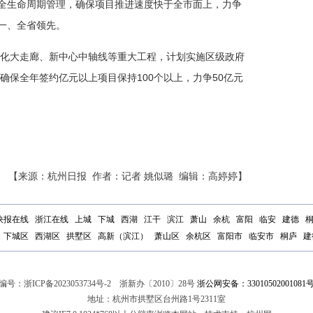
项目全生命周期管理，确保项目推进速度快于全市面上，力争
第一、全省领先。
化大走廊、新中心中轴线等重大工程，计划实施区级政府
区确保全年签约亿元以上项目保持100个以上，力争50亿元
【来源：杭州日报 作者：记者 姚似璐 编辑：高婷婷】
快报在线
浙江在线
上城
下城
西湖
江干
滨江
萧山
余杭
富阳
临安
建德
下城区
西湖区
拱墅区
高新（滨江）
萧山区
余杭区
富阳市
临安市
桐庐
建
编号：
浙ICP备2023053734号-2
浙新办〔2010〕28号
浙公网安备：33010502001081
地址：杭州市拱墅区台州路1号2311室