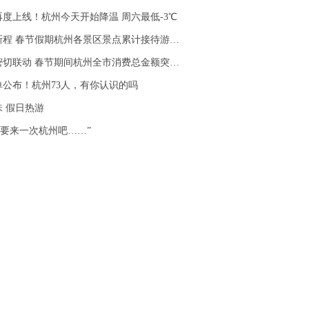
度上线！杭州今天开始降温 周六最低-3℃
 春节假期杭州各景区景点累计接待游客1356.37万人次
切联动 春节期间杭州全市消费总金额突破400亿元
单公布！杭州73人，有你认识的吗
 假日热游
总要来一次杭州吧……”