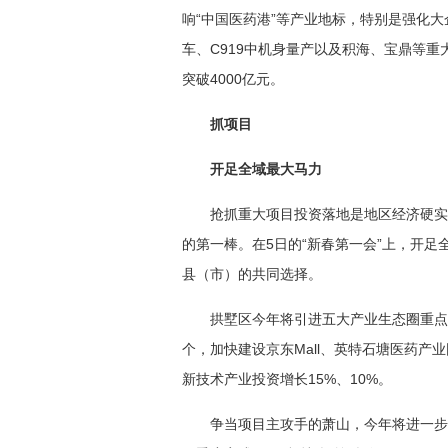
响“中国医药港”等产业地标，特别是强化
车、C919中机身量产以及积海、宝鼎等重
突破4000亿元。
抓项目
开足全域最大马力
抢抓重大项目投资落地是地区经济硬实
的第一棒。在5日的“新春第一会”上，开
县（市）的共同选择。
拱墅区今年将引进五大产业生态圈重点项
个，加快建设京东Mall、英特石塘医药产
新技术产业投资增长15%、10%。
争当项目主攻手的萧山，今年将进一步