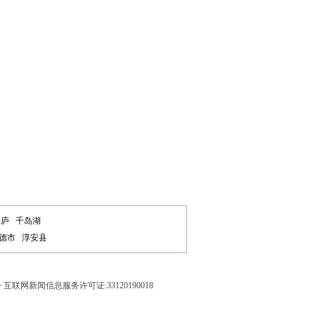
桐庐
千岛湖
德市
淳安县
号
互联网新闻信息服务许可证:33120190018