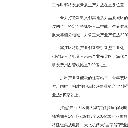
工作时都将发展新质生产力放在重要位置，
全力打造科教文创高地活力品质城区的
度融合；坚定不移抓好人工智能、生命健康
航天等细分领域；力争三大产业产值达220
滨江区将以产业创新牵引新型工业化，
创省级人形机器人未来产业先导区；深化产
研发费用占营收比重7.0%以上。
拼出产业新能级的还有临平。今年该区
位。同时，构建“数实融合+两业融合”产业
业达到5家以上。
扛起“产业大区挑大梁”责任担当的钱塘
钱塘拥有1个千亿级和3个500亿级产业集
将建强集成电路、大飞机两大“国字号”产