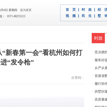
首 页
时 政
经 
年8月6日 星期四
设为首页
视 频
民 生
墅 
 0571-88255213
时政
从“新春第一会”看杭州如何打
·
坚决拥护中央决
·
服务好
进“发令枪”
·
从严从紧
·
首届省
分享到：
·
履行协
·
拱墅区隆
·
高质量建
·