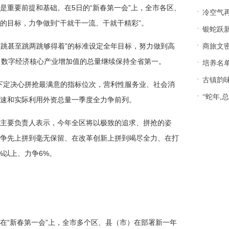
是重要前提和基础。在5日的“新春第一会”上，全市各区、
·
冷空气再
的目标，力争做到“干就干一流、干就干精彩”。
·
银蛇跃新程
·
一跳甚至跳两跳够得着”的标准设定全年目标，努力做到高
商旅文密
·
、数字经济核心产业增加值的总量继续保持全省第一。
培养名
·
古镇韵味
，下定决心拼抢最满意的指标位次，营利性服务业、社会消
·
“蛇年,
速和实际利用外资总量一季度全力争前列。
该区主要负责人表示，今年全区将以极致的追求、拼抢的姿
争先上拼到毫无保留、在改革创新上拼到竭尽全力、在打
%以上、力争6%。
在“新春第一会”上，全市多个区、县（市）在部署新一年