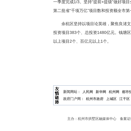
一季度完成1/3。坚持“提前+提级”做好
第二批省“千项万亿”项目数和投资额全市
余杭区坚持以项目论英雄，聚焦良渚文
投资项目383个、总投资1480亿元。钱塘
以上项目2个、百亿元以上1个。
新闻网站：
人民网
新华网
杭州网
都市
政府门户网：
杭州市政府
上城区
江干区
主办：杭州市拱墅区融媒体中心 备案证