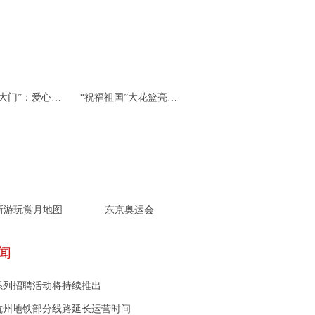
杭州“北大门”：爱心接力 携手同行
“祝福祖国”大花篮亮相天安门广场
新游玩赏月地图
东京奥运会
闻
系列招聘活动将持续推出
杭州地铁部分线路延长运营时间