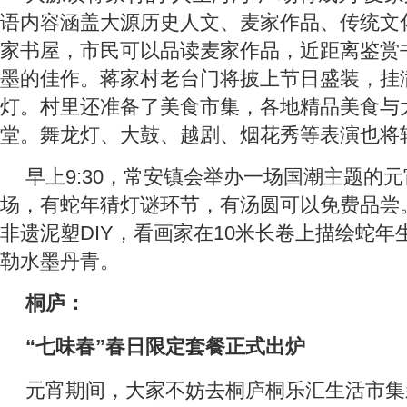
语内容涵盖大源历史人文、麦家作品、传统文
家书屋，市民可以品读麦家作品，近距离鉴赏
墨的佳作。蒋家村老台门将披上节日盛装，挂
灯。村里还准备了美食市集，各地精品美食与
堂。舞龙灯、大鼓、越剧、烟花秀等表演也将
早上9:30，常安镇会举办一场国潮主题的
场，有蛇年猜灯谜环节，有汤圆可以免费品尝
非遗泥塑DIY，看画家在10米长卷上描绘蛇
勒水墨丹青。
桐庐：
“七味春”春日限定套餐正式出炉
元宵期间，大家不妨去桐庐桐乐汇生活市集