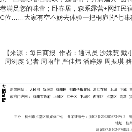
巷满足您的味蕾；卧春居，森系露营+网红民
C位……大家有空不妨去体验一把桐庐的“七味
【来源：每日商报 作者：通讯员 沙姝慧 戴小
周洌虔 记者 周雨菲 严佳炜 潘婷婷 周振琪 
新闻网站：
人民网
新华网
杭州网
都市快报在线
浙江在线
上城
下城
政府门户网：
杭州市政府
上城区
江干区
下城区
西湖区
拱墅区
高新（
主办：杭州市拱墅区融媒体中心 备案证编号：
浙ICP备2023053734号-2
浙新
地址：杭州
建议IE7.0 1024*