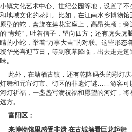
小镇文化艺术中心、世纪公园等地，设置了不
和地域文化的花灯。比如，在江南水乡博物馆
原型的蛇，盘旋在莲花宝座上，高昂头颅；旁
的“青蛇”，吐着信子，望向四方；还有虎头虎
睛的小蛇，举着“万事大吉”的对联。这些形态
璨华光喜迎节日，等到夜幕降临，出去走走逛
味。
此外，在塘栖古镇，还有乾隆码头的彩灯庆
灯舞和元宵灯市、街区的非遗灯谜……游客可
河灯祈福，一盏盏写满祝福和愿望的河灯，将
远方。
富阳区：
来博物馆里感受非遗 在古城墙看巨龙起舞