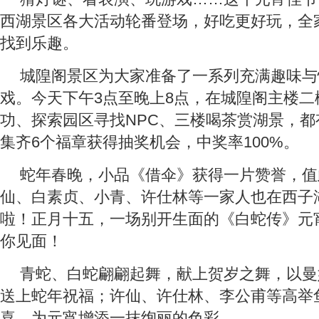
西湖景区各大活动轮番登场，好吃更好玩，全
找到乐趣。
城隍阁景区为大家准备了一系列充满趣味与惊
戏。今天下午3点至晚上8点，在城隍阁主楼二
功、探索园区寻找NPC、三楼喝茶赏湖景，
集齐6个福章获得抽奖机会，中奖率100%。
蛇年春晚，小品《借伞》获得一片赞誉，值
仙、白素贞、小青、许仕林等一家人也在西子
啦！正月十五，一场别开生面的《白蛇传》元
你见面！
青蛇、白蛇翩翩起舞，献上贺岁之舞，以曼
送上蛇年祝福；许仙、许仕林、李公甫等高举
喜，为元宵增添一抹绚丽的色彩……