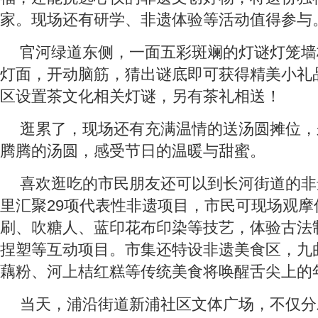
家。现场还有研学、非遗体验等活动值得参与
官河绿道东侧，一面五彩斑斓的灯谜灯笼墙
灯面，开动脑筋，猜出谜底即可获得精美小礼
区设置茶文化相关灯谜，另有茶礼相送！
逛累了，现场还有充满温情的送汤圆摊位，
腾腾的汤圆，感受节日的温暖与甜蜜。
喜欢逛吃的市民朋友还可以到长河街道的非
里汇聚29项代表性非遗项目，市民可现场观摩
刷、吹糖人、蓝印花布印染等技艺，体验古法
捏塑等互动项目。市集还特设非遗美食区，九
藕粉、河上桔红糕等传统美食将唤醒舌尖上的
当天，浦沿街道新浦社区文体广场，不仅分