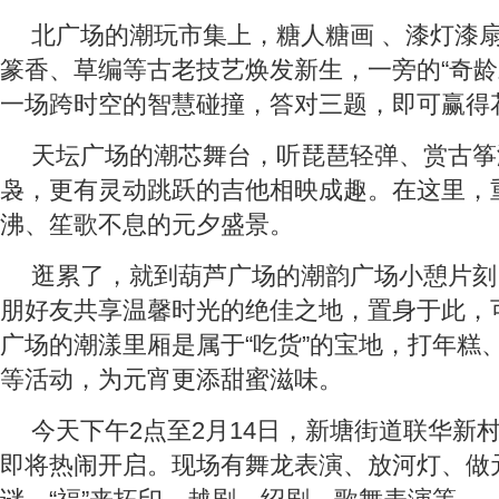
北广场的潮玩市集上，糖人糖画 、漆灯漆
篆香、草编等古老技艺焕发新生，一旁的“奇龄
一场跨时空的智慧碰撞，答对三题，即可赢得
天坛广场的潮芯舞台，听琵琶轻弹、赏古筝
袅，更有灵动跳跃的吉他相映成趣。在这里，
沸、笙歌不息的元夕盛景。
逛累了，就到葫芦广场的潮韵广场小憩片刻
朋好友共享温馨时光的绝佳之地，置身于此，
广场的潮漾里厢是属于“吃货”的宝地，打年糕
等活动，为元宵更添甜蜜滋味。
今天下午2点至2月14日，新塘街道联华新
即将热闹开启。现场有舞龙表演、放河灯、做