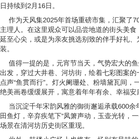
日持续到2月16日。
作为天风集2025年首场重磅市集，汇聚了7
主理人。在这里观众可以品尝地道的街头美食
延至心尖，或是为亲友挑选别致的伴手好礼、
装。
值得一提的是，元宵节当天，气势宏大的鱼
出发，穿过大井巷、河坊街，绘着七彩图案的
点声“鱼贯而行”。灯火阑珊处、粉墙黛瓦间，一
绝美画卷缓缓展开，寓意着年年有余、幸福安
当沉淀千年宋韵风雅的御街邂逅承载600余
田鱼灯，辛弃疾笔下“凤箫声动，玉壶光转，一
场景在清河坊历史街区重现。