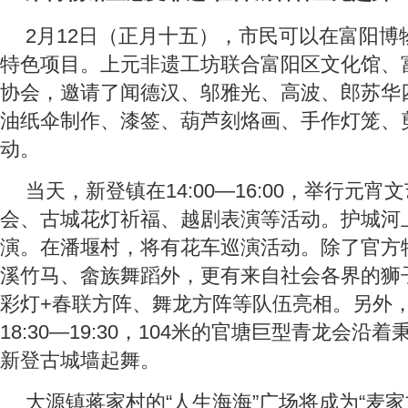
2月12日（正月十五），市民可以在富阳博
特色项目。上元非遗工坊联合富阳区文化馆、
协会，邀请了闻德汉、邬雅光、高波、郎苏华
油纸伞制作、漆签、葫芦刻烙画、手作灯笼、
动。
当天，新登镇在14:00—16:00，举行元
会、古城花灯祈福、越剧表演等活动。护城河
演。在潘堰村，将有花车巡演活动。除了官方
溪竹马、畲族舞蹈外，更有来自社会各界的狮
彩灯+春联方阵、舞龙方阵等队伍亮相。另外，14:
18:30—19:30，104米的官塘巨型青龙会沿
新登古城墙起舞。
大源镇蒋家村的“人生海海”广场将成为“麦家