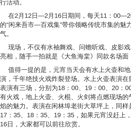
行活动。
在2月12日—2月16日期间，每天11：00—2
的“闲来吾市—百戏集”带你领略传统市集的魅
气。
现场，不仅有水袖舞戏、问蟾听戏、皮影戏
亮相，随手一拍就是《大鱼海棠》同款名场面
值得一提的是，元宵当天会有水上火壶和地
演，千年绝技火戏炸裂登场。水上火壶表演在
表演有三场，分别为18：00、19：00、20：
有火戏，地上火壶、火棍、火剑将点燃现场的
焰的魅力。表演在闲林埠老街大草坪上，同样
17：35、18：35、19：35，如果元宵没赶
16日，大家都可以前往欣赏。