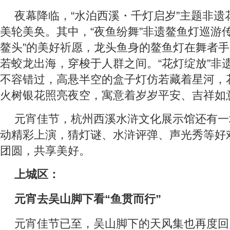
夜幕降临，“水泊西溪・千灯启岁”主题非遗
美轮美奂。其中，“夜鱼纷舞”非遗鳌鱼灯巡游
鳌头”的美好祈愿，龙头鱼身的鳌鱼灯在舞者
若蛟龙出海，穿梭于人群之间。“花灯绽放”非
不容错过，高悬半空的盒子灯仿若藏着星河，
火树银花照亮夜空，寓意着岁岁平安、吉祥如
元宵佳节，杭州西溪水浒文化展示馆还有一场
动精彩上演，猜灯谜、水浒评弹、声光秀等好
团圆，共享美好。
上城区：
元宵去吴山脚下看“鱼贯而行”
元宵佳节已至，吴山脚下的天风集也再度回归