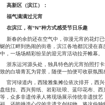
高新区（滨江）：
福气满满过元宵
在滨江，有“N”种方式感受节日乐趣
新春的余韵还在空气中，弥漫元宵的花灯已
蜒的江畔到热闹的街巷，滨江各地都沉浸在喜
中，一场场精彩纷呈的迎元宵活动拉开帷幕。
浙东运河源头处，独具特色的元宵拍照打卡
致的白墙青瓦为背景，随便一拍便可收获氛围
官河绿道内，西陵雅集摊位依次排开，西兴
盘纽扣、西兴剪纸、岩彩珐琅、蓝印花布、西
等，众多非遗传承人将现场展示传统非遗技艺
福，还能挑选心仪的非遗文创好物，将这份独