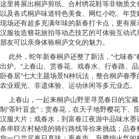
这里将展出桐庐剪纸、合村绣花鞋等非物质文
以及各式桐庐味道特色美食、网红小吃、年货
现场还有超多充满年味的新春打卡点，更有展
汉服妆造簪花旅拍等动态技艺的可体验互动式
朋友可以亲身体验桐庐文化的魅力。
此外，蛇年新春桐庐还整了新活，“七味春”
出炉。“上春山、赏春花、戏春水、行春路、
卧春居”七大主题场景N种玩法，整合桐庐春季
农业观光、非遗体验、运动休闲等多元业态。
上春山，一起来桐庐山野里寻觅春日的宝藏
制“茶叶盲盒”；赏春花，在天子地野樱花下、
汉服大片；戏春水，到富春江夜游中品味水墨
条串联古村秘境的骑行路线等你来挑战；品春
您一口尝尽春日真味；逛春市，升腾烟火气的