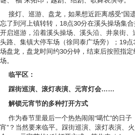
谜、“福”来拓印，越剧、绍剧、歌舞表演等。
接灯、巡游、盘龙，如果想近距离感受“国遗
忘了到河上镇转转，18点30分在溪头操场集合接
开启巡游，沿着溪头操场、溪头沿、井泉街、
头路、集镇大停车场（徐同泰广场旁）；19点
场盘龙，盘龙时间约30分钟，结束后按照指定
场。
临平区：
踩街巡演、滚灯表演、元宵灯会……
解锁元宵节的多种打开方式
作为春节里最后一个热热闹闹“噶忙”的日子
宵”？当然要来临平。踩街巡演、滚灯表演、