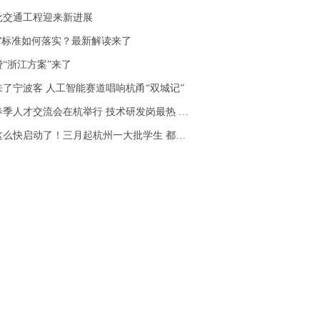
批交通工程迎来新进展
子”标准如何落实？最新解读来了
“浙江方案”来了
了宁波客 人工智能赛道唱响杭甬“双城记”
人才交流会在杭举行 技术研发岗最热 复合型人才吃香
快启动了！三月起杭州一大批学生 都要完成这项作业