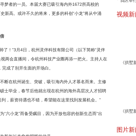
我区举行
寻梦者的一员。本届大赛已吸引海内外1672所高校的
创历史新高。或许不久的将来，更多的科创“小龙”将从中涌
视频新
倍
都变得更帅了！”3月4日，杭州灵伴科技有限公司（以下简称“灵伴
es亮相央视两会直播间，令杭州科技产业圈再添一把火。主持人在
提词器，完成了别开生面的开场白。
不断在杭州诞生、突破，吸引海内外人才慕名而来。主修
硕士毕业，春节后他就出现在杭州的海外高层次人才招聘
前列，薪资待遇也不错，希望能在这里找到发展机会。”
为“六小龙”而备受瞩目，因为开放包容的创新生态而“出
图片新