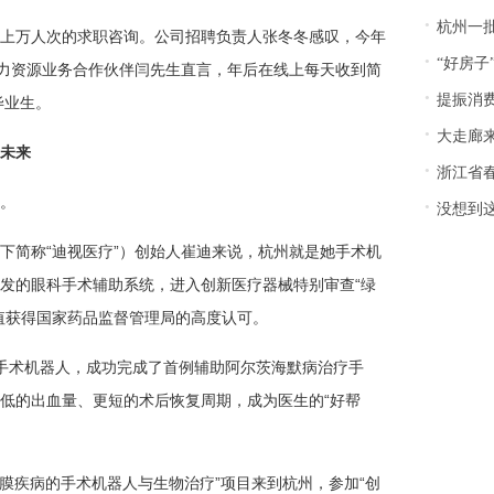
·
杭州一
上万人次的求职咨询。公司招聘负责人张冬冬感叹，今年
·
“好房
人力资源业务合作伙伴闫先生直言，年后在线上每天收到简
·
提振消费
毕业生。
·
大走廊来
未来
·
浙江省春季
。
·
没想到这么
下简称“迪视医疗”）创始人崔迪来说，杭州就是她手术机
发的眼科手术辅助系统，进入创新医疗器械特别审查“绿
值获得国家药品监督管理局的高度认可。
手术机器人，成功完成了首例辅助阿尔茨海默病治疗手
低的出血量、更短的术后恢复周期，成为医生的“好帮
网膜疾病的手术机器人与生物治疗”项目来到杭州，参加“创