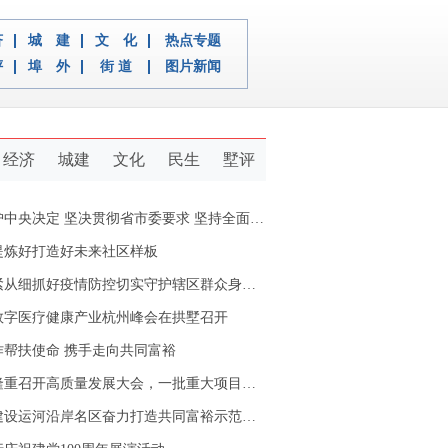
济
城 建
文 化
热点专题
评
埠 外
街 道
图片新闻
经济
城建
文化
民生
墅评
定 坚决贯彻省市委要求 坚持全面从严治党推动新拱墅经济社会又好又快发展
提炼好打造好未来社区样板
从细抓好疫情防控切实守护辖区群众身体健康
数字医疗健康产业杭州峰会在拱墅召开
作帮扶使命 携手走向共同富裕
重召开高质量发展大会，一批重大项目开工签约
设运河沿岸名区奋力打造共同富裕示范区拱墅样本