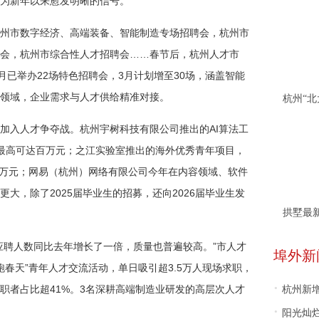
为新年以来愈发明晰的信号。
州市数字经济、高端装备、智能制造专场招聘会，杭州市
会，杭州市综合性人才招聘会……春节后，杭州人才市
月已举办22场特色招聘会，3月计划增至30场，涵盖智能
领域，企业需求与人才供给精准对接。
加入人才争夺战。杭州宇树科技有限公司推出的AI算法工
最高可达百万元；之江实验室推出的海外优秀青年项目，
50万元；网易（杭州）网络有限公司今年在内容领域、软件
大，除了2025届毕业生的招募，还向2026届毕业生发
拱墅最
应聘人数同比去年增长了一倍，质量也普遍较高。”市人才
埠外新
跑春天”青年人才交流活动，单日吸引超3.5万人现场求职，
·
职者占比超41%。3名深耕高端制造业研发的高层次人才
杭州新
·
阳光灿