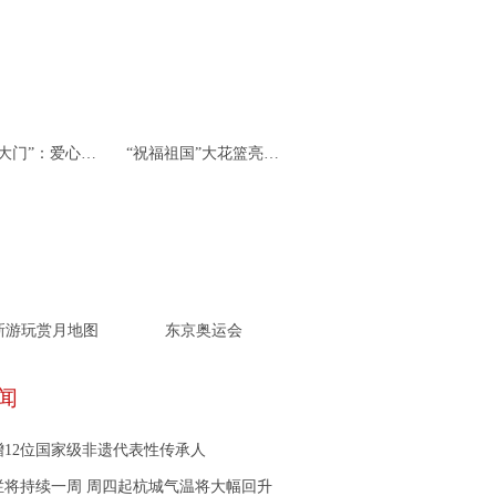
杭州“北大门”：爱心接力 携手同行
“祝福祖国”大花篮亮相天安门广场
新游玩赏月地图
东京奥运会
闻
增12位国家级非遗代表性传承人
烂将持续一周 周四起杭城气温将大幅回升