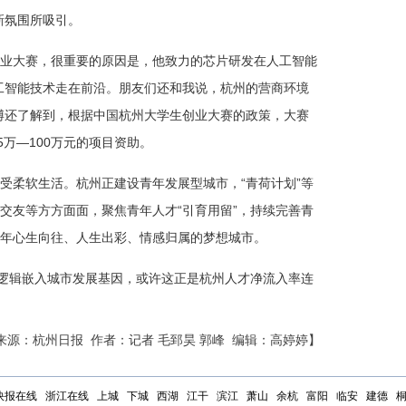
新氛围所吸引。
业大赛，很重要的原因是，他致力的芯片研发在人工智能
工智能技术走在前沿。朋友们还和我说，杭州的营商环境
博还了解到，根据中国杭州大学生创业大赛的政策，大赛
5万—100万元的项目资助。
受柔软生活。杭州正建设青年发展型城市，“青荷计划”等
交友等方方面面，聚焦青年人才“引育用留”，持续完善青
年心生向往、人生出彩、情感归属的梦想城市。
长逻辑嵌入城市发展基因，或许这正是杭州人才净流入率连
来源：杭州日报 作者：记者 毛郅昊 郭峰 编辑：高婷婷】
快报在线
浙江在线
上城
下城
西湖
江干
滨江
萧山
余杭
富阳
临安
建德