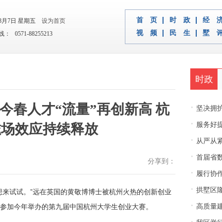
首 页
时 政
经 
年8月7日 星期五
设为首页
视 频
民 生
墅 
 0571-88255213
时政
今春人才“流量”再创新高 杭
·
坚决拥护中央决
·
服务好
磁场效应持续释放
·
从严从紧
·
首届省
分享到：
·
履行协
·
拱墅区隆
想来试试。”远在英国的黄敬博博士被杭州火热的创新创业
·
参加今年举办的第九届中国杭州大学生创业大赛。
高质量建
·