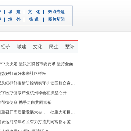
济
城 建
文 化
热点专题
评
埠 外
街 道
图片新闻
经济
城建
文化
民生
墅评
定 坚决贯彻省市委要求 坚持全面从严治党推动新拱墅经济社会又好又快发展
提炼好打造好未来社区样板
从细抓好疫情防控切实守护辖区群众身体健康
数字医疗健康产业杭州峰会在拱墅召开
作帮扶使命 携手走向共同富裕
重召开高质量发展大会，一批重大项目开工签约
设运河沿岸名区奋力打造共同富裕示范区拱墅样本