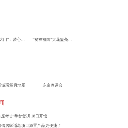
杭州“北大门”：爱心接力 携手同行
“祝福祖国”大花篮亮相天安门广场
新游玩赏月地图
东京奥运会
闻
座考古博物馆5月18日开馆
庭借居家适老项目添置产品更便捷了