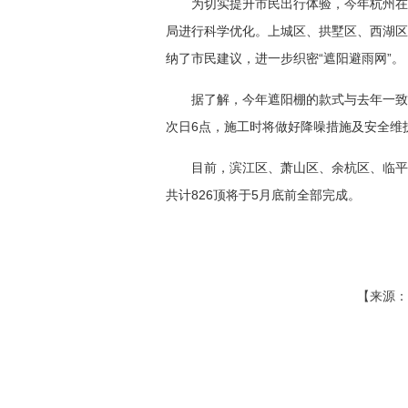
为切实提升市民出行体验，今年杭州在
局进行科学优化。上城区、拱墅区、西湖区除
纳了市民建议，进一步织密“遮阳避雨网”。
据了解，今年遮阳棚的款式与去年一致
次日6点，施工时将做好降噪措施及安全维
目前，滨江区、萧山区、余杭区、临平
共计826顶将于5月底前全部完成。
【来源：