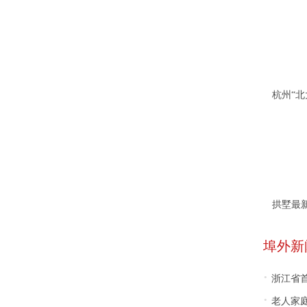
拱墅最
埠外新
·
浙江省首
·
老人家