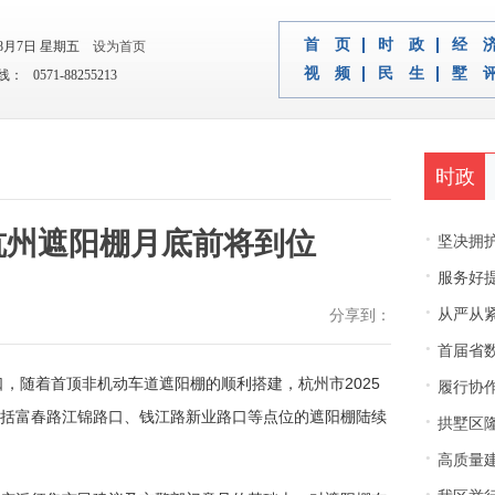
首 页
时 政
经 
年8月7日 星期五
设为首页
视 频
民 生
墅 
 0571-88255213
时政
 杭州遮阳棚月底前将到位
·
坚决拥护中央决
·
服务好
·
从严从紧
分享到：
·
首届省
·
口，随着首顶非机动车道遮阳棚的顺利搭建，杭州市2025
履行协
括富春路江锦路口、钱江路新业路口等点位的遮阳棚陆续
·
拱墅区隆
·
高质量建
·