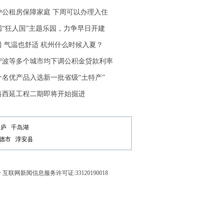
余户公租房保障家庭 下周可以办理入住
国“狂人国”主题乐园，力争早日开建
 气温也舒适 杭州什么时候入夏？
宁波等多个城市均下调公积金贷款利率
个名优产品入选新一批省级“土特产”
路西延工程二期即将开始掘进
桐庐
千岛湖
德市
淳安县
号
互联网新闻信息服务许可证:33120190018