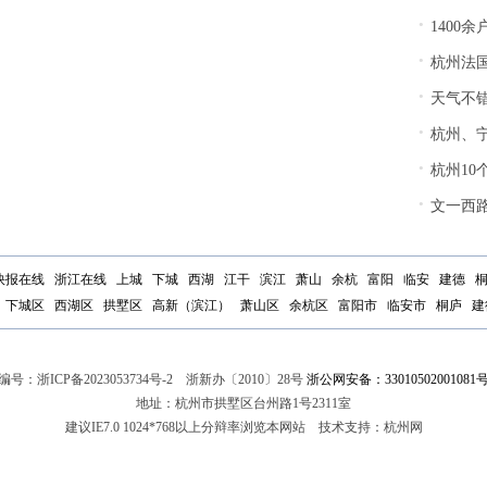
·
1400
·
杭州法
·
天气不错
·
杭州、
·
杭州10
·
文一西
快报在线
浙江在线
上城
下城
西湖
江干
滨江
萧山
余杭
富阳
临安
建德
下城区
西湖区
拱墅区
高新（滨江）
萧山区
余杭区
富阳市
临安市
桐庐
建
编号：
浙ICP备2023053734号-2
浙新办〔2010〕28号
浙公网安备：33010502001081
地址：杭州市拱墅区台州路1号2311室
建议IE7.0 1024*768以上分辩率浏览本网站 技术支持：杭州网