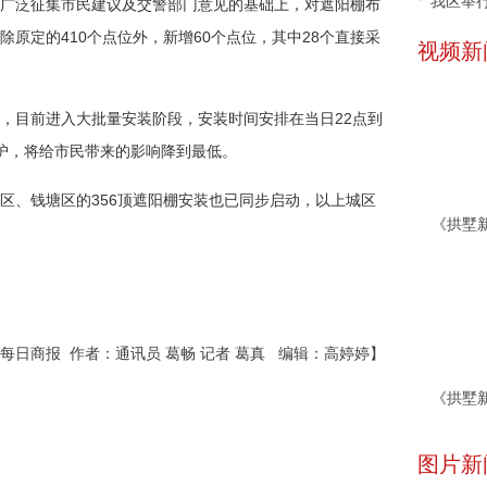
我区举行
广泛征集市民建议及交警部门意见的基础上，对遮阳棚布
原定的410个点位外，新增60个点位，其中28个直接采
视频新
，目前进入大批量安装阶段，安装时间安排在当日22点到
护，将给市民带来的影响降到最低。
区、钱塘区的356顶遮阳棚安装也已同步启动，以上城区
每日商报 作者：通讯员 葛畅 记者 葛真 编辑：高婷婷】
图片新