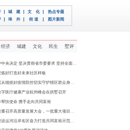
济
城 建
文 化
热点专题
评
埠 外
街 道
图片新闻
经济
城建
文化
民生
墅评
定 坚决贯彻省市委要求 坚持全面从严治党推动新拱墅经济社会又好又快发展
提炼好打造好未来社区样板
从细抓好疫情防控切实守护辖区群众身体健康
数字医疗健康产业杭州峰会在拱墅召开
作帮扶使命 携手走向共同富裕
重召开高质量发展大会，一批重大项目开工签约
设运河沿岸名区奋力打造共同富裕示范区拱墅样本